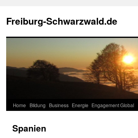
Zum
Inhalt
Freiburg-Schwarzwald.de
springen
Home
Bildung
Business
Energie
Engagement
Global
Spanien