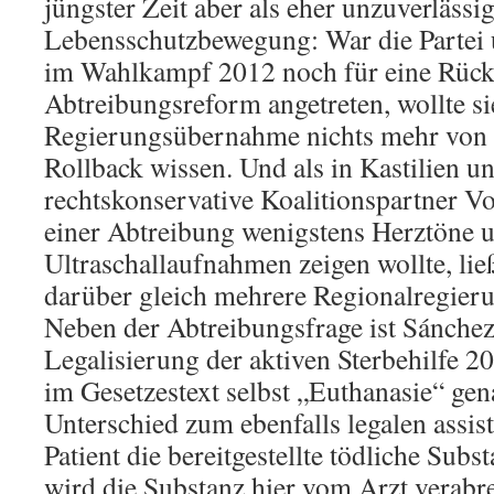
jüngster Zeit aber als eher unzuverlässig
Lebensschutzbewegung: War die Partei 
im Wahlkampf 2012 noch für eine Rüc
Abtreibungsreform angetreten, wollte si
Regierungsübernahme nichts mehr von 
Rollback wissen. Und als in Kastilien u
rechtskonservative Koalitionspartner 
einer Abtreibung wenigstens Herztöne 
Ultraschallaufnahmen zeigen wollte, lie
darüber gleich mehrere Regionalregieru
Neben der Abtreibungsfrage ist Sánchez
Legalisierung der aktiven Sterbehilfe 2
im Gesetzestext selbst „Euthanasie“ gen
Unterschied zum ebenfalls legalen assist
Patient die bereitgestellte tödliche Subs
wird die Substanz hier vom Arzt verabre