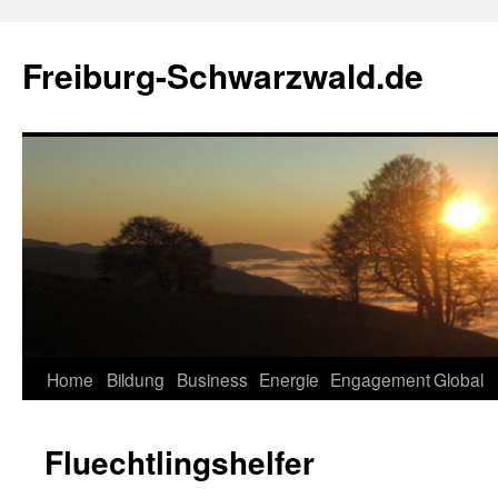
Zum
Inhalt
Freiburg-Schwarzwald.de
springen
Home
Bildung
Business
Energie
Engagement
Global
Fluechtlingshelfer