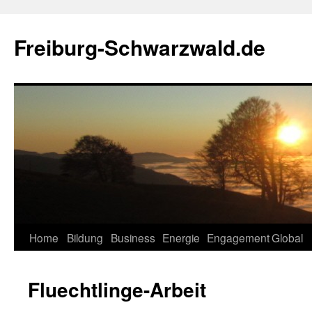
Zum
Inhalt
Freiburg-Schwarzwald.de
springen
Home
Bildung
Business
Energie
Engagement
Global
Fluechtlinge-Arbeit