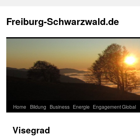
Zum
Inhalt
Freiburg-Schwarzwald.de
springen
Home
Bildung
Business
Energie
Engagement
Global
Visegrad