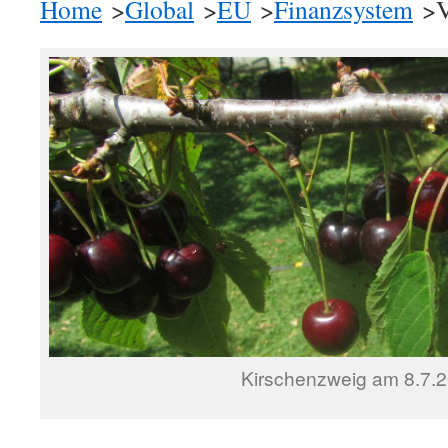
Home
>
Global
>
EU
>
Finanzsystem
>V
Kirschenzweig am 8.7.