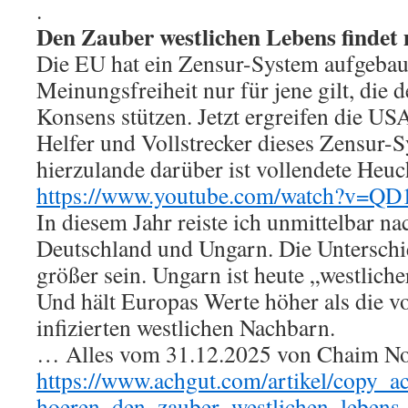
.
Den Zauber westlichen Lebens findet
Die EU hat ein Zensur-System aufgebau
Meinungsfreiheit nur für jene gilt, die
Konsens stützen. Jetzt ergreifen die US
Helfer und Vollstrecker dieses Zensur
hierzulande darüber ist vollendete Heuc
https://www.youtube.com/watch?v=Q
In diesem Jahr reiste ich unmittelbar n
Deutschland und Ungarn. Die Untersch
größer sein. Ungarn ist heute „westlich
Und hält Europas Werte höher als die v
infizierten westlichen Nachbarn.
… Alles vom 31.12.2025 von Chaim Noll
https://www.achgut.com/artikel/copy_a
hoeren_den_zauber_westlichen_lebens_