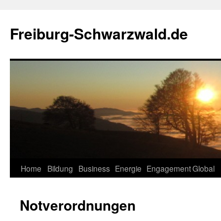
Zum
Inhalt
Freiburg-Schwarzwald.de
springen
Home
Bildung
Business
Energie
Engagement
Global
Notverordnungen