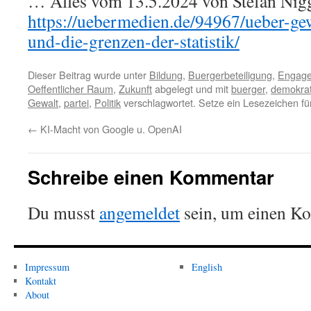
… Alles vom 13.5.2024 von Stefan Nigge
https://uebermedien.de/94967/ueber-gew
und-die-grenzen-der-statistik/
Dieser Beitrag wurde unter
Bildung
,
Buergerbeteiligung
,
Engag
Oeffentlicher Raum
,
Zukunft
abgelegt und mit
buerger
,
demokrat
Gewalt
,
partei
,
Politik
verschlagwortet. Setze ein Lesezeichen f
←
KI-Macht von Google u. OpenAI
Schreibe einen Kommentar
Du musst
angemeldet
sein, um einen K
Impressum
English
Kontakt
About