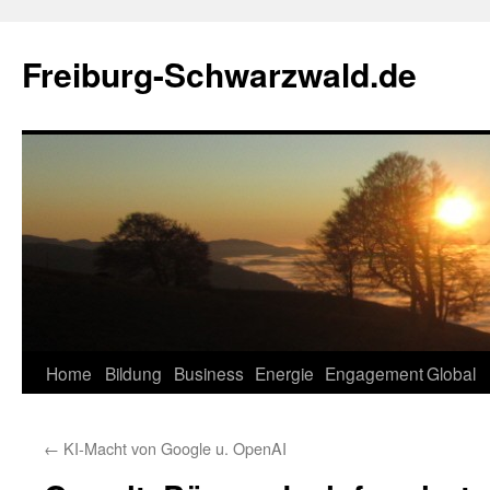
Zum
Inhalt
Freiburg-Schwarzwald.de
springen
Home
Bildung
Business
Energie
Engagement
Global
←
KI-Macht von Google u. OpenAI