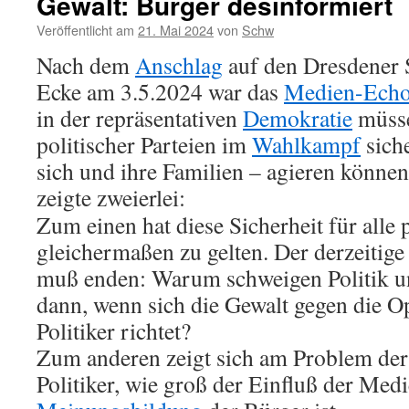
Gewalt: Bürger desinformiert
Veröffentlicht am
21. Mai 2024
von
Schw
Nach dem
Anschlag
auf den Dresdener 
Ecke am 3.5.2024 war das
Medien-Ech
in der repräsentativen
Demokratie
müsse
politischer Parteien im
Wahlkampf
siche
sich und ihre Familien – agieren könne
zeigte zweierlei:
Zum einen hat diese Sicherheit für alle 
gleichermaßen zu gelten. Der derzeitig
muß enden: Warum schweigen Politik 
dann, wenn sich die Gewalt gegen die O
Politiker richtet?
Zum anderen zeigt sich am Problem der
Politiker, wie groß der Einfluß der Medi