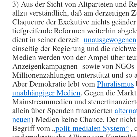
3) Aus der Sicht von Altparteien und Re
allzu verständlich, daß am derzeitigen 
Claqueure der Exekutive nichts geänder
tiefgreifende Reformen weiterhin abgel
dient in seiner derzeit
unausgewogenen
einseitig der Regierung und die reichwe
Medien werden von der Ampel über teu
Anzeigenkampagnen sowie von NGOs
Millionenzahlungen unterstützt und so a
Aber Demokratie lebt vom
Pluralismus
unabhängiger Medien
. Gegen die Mark
Mainstreammedien und steuerfinanzier
allein über Spenden finanzierten
alterna
neuen
) Medien keine Chance. Der nicht
Begriff vom „
polit-medialen System“
, 
undemokratische Allianz von Kontrolle