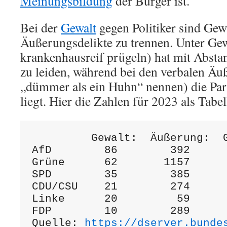
Meinungsbildung
der Bürger ist.
Bei der
Gewalt
gegen Politiker sind Gew
Äußerungsdelikte zu trennen. Unter Gew
krankenhausreif prügeln) hat mit Abst
zu leiden, während bei den verbalen Äu
„dümmer als ein Huhn“ nennen) die Par
liegt. Hier die Zahlen für 2023 als Tabel
         Gewalt:  Äußerung:  G
AfD        86        392      
Grüne      62       1157      
SPD        35        385      
CDU/CSU    21        274      
Linke      20         59      
FDP        10        289      
Quelle: 
https://dserver.bunde