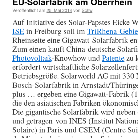
EU-Solarfabrik am Oberrhein
Veröffentlicht am
25. Mai 2014
von
Schw
Auf Initiative des Solar-Papstes Eicke
ISE
in Freiburg soll im
TriRhena-Gebi
Rheinseite eine Gigawatt-Solarfabrik en
Zum einen kauft China deutsche Solarf
Photovoltaik
-Knowhow und
Patente
zu 
erfordert wirtschaftliche Solarzellenfer
Betriebsgröße. Solarworld AG mit 330
Bosch-Solarfabrik in Arnstadt/Thüring
plus … ergeben eine Gigawatt-Fabrik 
die den asiatischen Fabriken ökonomisch
Die gigantische Solarfabrik wird neben
und getragen von INES (Institut Nationa
Solaire) in Paris und CSEM (Centre Sui