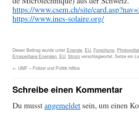
de Microtechnique) aus der Schweiz.
https://www.csem.ch/site/card.asp?nav=
https://www.ines-solaire.org/
Dieser Beitrag wurde unter
Energie
,
EU
,
Forschung
,
Photovolta
Erneuerbare Energien
,
EU
,
Strom
verschlagwortet. Setze ein L
←
UMF – Polizei und Politik hilflos
Schreibe einen Kommentar
Du musst
angemeldet
sein, um einen K