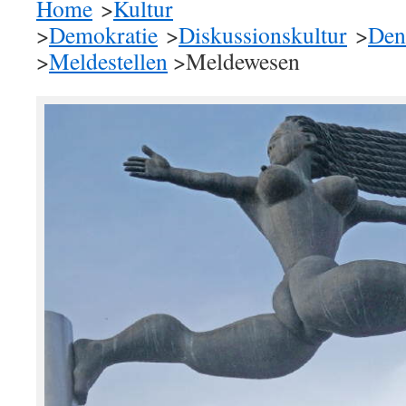
Home
>
Kultur
>
Demokratie
>
Diskussionskultur
>
Den
>
Meldestellen
>Meldewesen