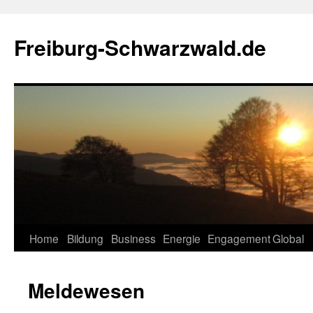
Zum
Inhalt
Freiburg-Schwarzwald.de
springen
Home
Bildung
Business
Energie
Engagement
Global
Meldewesen