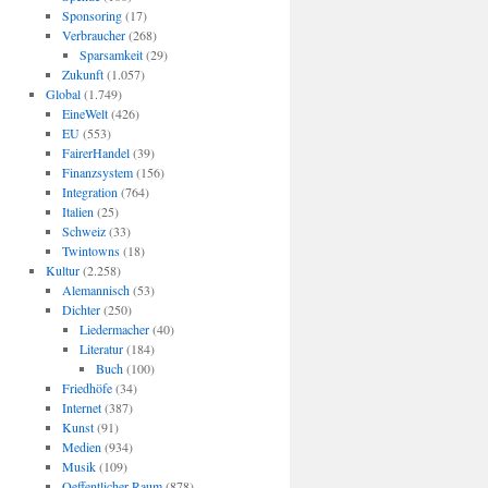
Sponsoring
(17)
Verbraucher
(268)
Sparsamkeit
(29)
Zukunft
(1.057)
Global
(1.749)
EineWelt
(426)
EU
(553)
FairerHandel
(39)
Finanzsystem
(156)
Integration
(764)
Italien
(25)
Schweiz
(33)
Twintowns
(18)
Kultur
(2.258)
Alemannisch
(53)
Dichter
(250)
Liedermacher
(40)
Literatur
(184)
Buch
(100)
Friedhöfe
(34)
Internet
(387)
Kunst
(91)
Medien
(934)
Musik
(109)
Oeffentlicher Raum
(878)