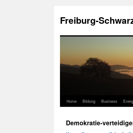
Zum
Inhalt
Freiburg-Schwar
springen
Home
Bildung
Business
Energ
Demokratie-verteidig