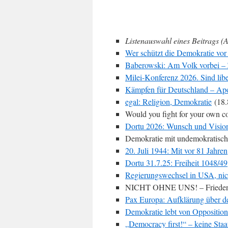
Listenauswahl eines Beitrags (A
Wer schützt die Demokratie vor
Baberowski: Am Volk vorbei – Z
Milei-Konferenz 2026. Sind lib
Kämpfen für Deutschland – Apo
egal: Religion, Demokratie
(18.
Would you fight for your own c
Dortu 2026: Wunsch und Visio
Demokratie mit undemokratischen
20. Juli 1944: Mit vor 81 Jahren
Dortu 31.7.25: Freiheit 1048/49
Regierungswechsel in USA, nic
NICHT OHNE UNS! – Friedens
Pax Europa: Aufklärung über de
Demokratie lebt von Opposition
„Democracy first!“ – keine Staa