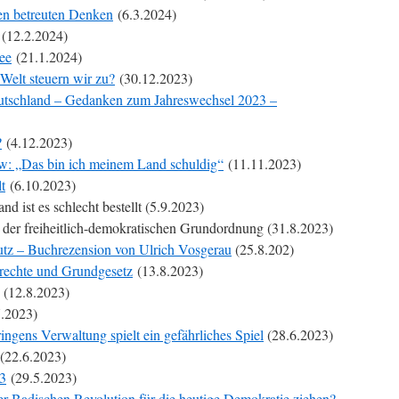
en betreuten Denken
(6.3.2024)
(12.2.2024)
ee
(21.1.2024)
Welt steuern wir zu?
(30.12.2023)
eutschland – Gedanken zum Jahreswechsel 2023 –
?
(4.12.2023)
w: „Das bin ich meinem Land schuldig“
(11.11.2023)
t
(6.10.2023)
d ist es schlecht bestellt (5.9.2023)
ng der freiheitlich-demokratischen Grundordnung (31.8.2023)
utz – Buchrezension von Ulrich Vosgerau
(25.8.202)
drechte und Grundgesetz
(13.8.2023)
(12.8.2023)
.2023)
gens Verwaltung spielt ein gefährliches Spiel
(28.6.2023)
(22.6.2023)
23
(29.5.2023)
 Badischen Revolution für die heutige Demokratie ziehen?