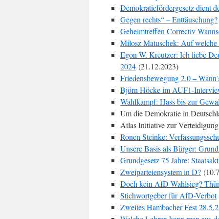
Demokratiefördergesetz dient d
Gegen rechts“ – Enttäuschung?
Geheimtreffen Correctiv Wanns
Milosz Matuschek: Auf welche 
Egon W. Kreutzer: Ich liebe D
2024
(21.12.2023)
Friedensbewegung 2.0 – Wann
Björn Höcke im AUF1-Intervie
Wahlkampf: Hass bis zur Gewal
Um die Demokratie in Deutschlan
Atlas Initiative zur Verteidigu
Ronen Steinke: Verfassungssch
Unsere Basis als Bürger: Grun
Grundgesetz 75 Jahre: Staatsakt
Zweiparteiensystem in D?
(10.7
Doch kein AfD-Wahlsieg? Thürin
Stichwortgeber für AfD-Verbot
Zweites Hambacher Fest 28.5.
Welche Lehren kann man aus der