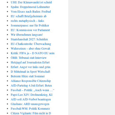
UHI: Der Klimawandel ist schuld
Spahn: Doppelmoral Leihmutter
Vom Elsass nach Baden: Freibad
EU schafft Briefgeheimnis ab
rechts metaphysisch – links
Sommerpause: nur für Politiker
EU: Kommission vor Parlament
Wir übernehmen langsam!
Staatshaushalt 2027: Schulden
EU-Chatkontrolle: Überwachung
Widersetzen – aber ohne Gewalt
Kritik: FIFA ja – D NATO EU nein
ÖRR: Tribunal statt Interview
Hetzjagd auf Journalisten Erfurt
Erfurt: Angst vor links und grün
D Mittelmaß in Sport Wirtschaft
Betreute Hitze statt Sommer
Alliance Responsible Citizenship
AfD-Parteitag 4.Juli Erfurt: Beten
Fussball – Politik: „Auch wenn …“
Papst Leo XIV: Drohnenkrieg, KI
AfD soll AfD-Verbot beantragen
Glashaus: ARD unausgewogen
Fussball-WM: Politik Kommerz
Citizen Vigilante: Film nicht in D