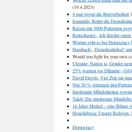
(19.4.2023)
4 mal gegen die Bürgerfreiheit
(
Ioannidis: Rettet die Demokrati
Razzia mit 3000 Polizisten geg
Reitschuster: „Ich fürchte einen
Worum geht es bei Democracy
Hambach: „Demokratiefest“ unt
Would you fight for your own c
Ukraine: Nation ja, Gender nei
25% warnen vor Diktatur – G
David Engels: Viel Zeit zur in
Nur 20 % vertrauen den Parteie
Intolerante MInderheiten gewin
Taleb: Die intolerante Minderhe
16 Jahre Merkel – eine Bilanz 
Houellebecq: Unsere Religion, K
Democracy