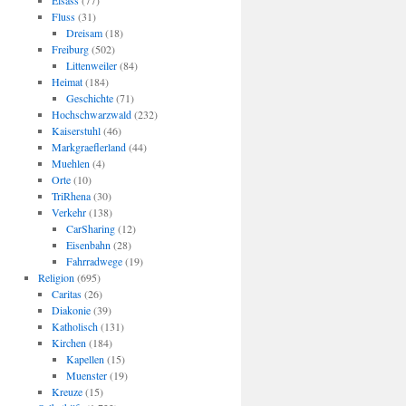
Elsass
(77)
Fluss
(31)
Dreisam
(18)
Freiburg
(502)
Littenweiler
(84)
Heimat
(184)
Geschichte
(71)
Hochschwarzwald
(232)
Kaiserstuhl
(46)
Markgraeflerland
(44)
Muehlen
(4)
Orte
(10)
TriRhena
(30)
Verkehr
(138)
CarSharing
(12)
Eisenbahn
(28)
Fahrradwege
(19)
Religion
(695)
Caritas
(26)
Diakonie
(39)
Katholisch
(131)
Kirchen
(184)
Kapellen
(15)
Muenster
(19)
Kreuze
(15)