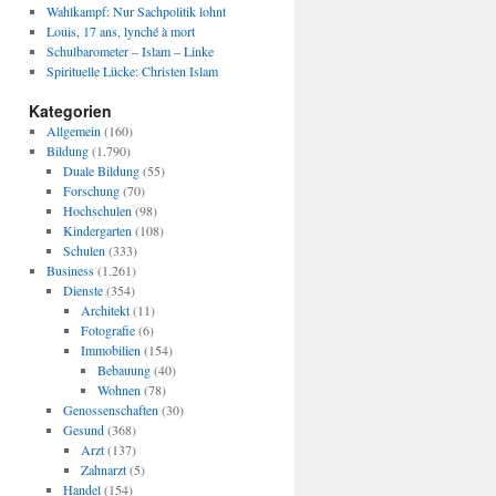
Wahlkampf: Nur Sachpolitik lohnt
Louis, 17 ans, lynché à mort
Schulbarometer – Islam – Linke
Spirituelle Lücke: Christen Islam
Kategorien
Allgemein
(160)
Bildung
(1.790)
Duale Bildung
(55)
Forschung
(70)
Hochschulen
(98)
Kindergarten
(108)
Schulen
(333)
Business
(1.261)
Dienste
(354)
Architekt
(11)
Fotografie
(6)
Immobilien
(154)
Bebauung
(40)
Wohnen
(78)
Genossenschaften
(30)
Gesund
(368)
Arzt
(137)
Zahnarzt
(5)
Handel
(154)