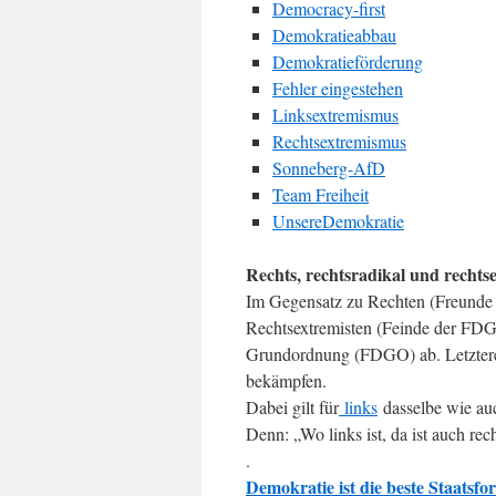
Democracy-first
Demokratieabbau
Demokratieförderung
Fehler eingestehen
Linksextremismus
Rechtsextremismus
Sonneberg-AfD
Team Freiheit
UnsereDemokratie
Rechts, rechtsradikal und rechts
Im Gegensatz zu Rechten (Freunde
Rechtsextremisten (Feinde der FDGO
Grundordnung (FDGO) ab. Letzter
bekämpfen.
Dabei gilt für
links
dasselbe wie au
Denn: „Wo links ist, da ist auch rech
.
Demokratie ist die beste Staatsfo