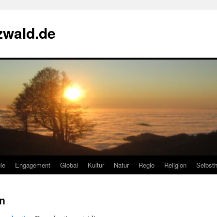
zwald.de
ie
Engagement
Global
Kultur
Natur
Regio
Religion
Selbsth
en