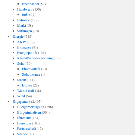
Buchhandel
(53)
Handwerk
(150)
Imker
(7)
Industrie
(138)
Markt
(58)
Stiftungen
(10)
Energie
(518)
AKW
(132)
Biomasse
(41)
Energiepolitik
(121)
Kraft-Waerme-Kopplung
(35)
Solar
(39)
Photovoltaik
(13)
Solarthermie
(1)
Strom
(111)
E-Bike
(28)
Wasserkraft
(38)
Wind
(54)
Engagement
(2.407)
Buergerbeteiligung
(396)
Bürgerinitiativen
(304)
Ehrenamt
(164)
Freiwillig
(197)
Partnerschaft
(17)
Spende
(100)