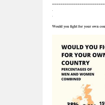
=========================
.
.
Would you fight for your own co