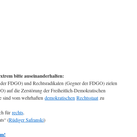
extrem bitte auseinanderhalten:
 der FDGO) und Rechtsradikalen (Gegner der FDGO) zielen
) auf die Zerstörung der Freiheitlich-Demokratischen
e sind vom wehrhaften
demokratischen
Rechtsstaat
zu
ch für
rechts
.
ts“ (
Rüdiger Safranski
)
rm!