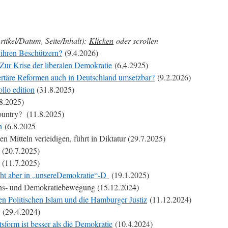
rtikel/Datum, Seite/Inhalt):
Klicken
oder scrollen
 ihren Beschützern?
(9.4.2026)
ur Krise der liberalen Demokratie
(6,4.2925)
ertäre Reformen auch in Deutschland umsetzbar?
(9.2.2026)
llo edition
(31.8.2025)
8.2025)
ountry? (11.8.2025)
n
(6.8.2025
 Mitteln verteidigen, führt in Diktatur (29.7.2025)
(20.7.2025)
(11.7.2025)
ht aber in „unsereDemokratie“-D
(19.1.2025)
- und Demokratiebewegung (15.12.2024)
n Politischen Islam und die Hamburger Justiz
(11.12.2024)
(29.4.2024)
tsform ist besser als die Demokratie
(10.4.2024)