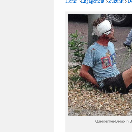
Home
>
Engagement
>
Zukunft
>
De
Querdenker-Demo in Ber