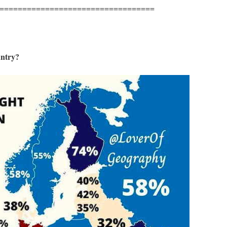
==================================
untry?