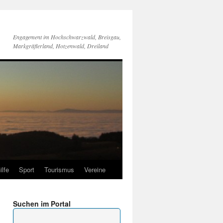
Engagement im Hochschwarzwald, Breisgau,
Markgräflerland, Hotzenwald, Dreiland
ilfe
Sport
Tourismus
Vereine
Suchen im Portal