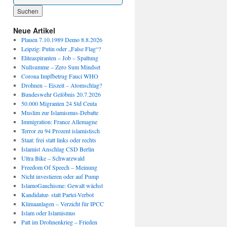
Wenn die Ergebnisse der automatischen Vervollständigung verfügbar sind, benutze die P
Neue Artikel
Plauen 7.10.1989 Demo 8.8.2026
Leipzig: Putin oder „False Flag“?
Eliteaspiranten – Job – Spaltung
Nullsumme – Zero Sum Mindset
Corona Impfbetrug Fauci WHO
Drohnen – Eiszeit – Atomschlag?
Bundeswehr Gelöbnis 20.7.2026
50.000 Migranten 24 Std Ceuta
Muslim zur Islamismus-Debatte
Immigration: France Allemagne
Terror zu 94 Prozent islamistisch
Staat: frei statt links oder rechts
Islamist Anschlag CSD Berlin
Ultra Bike – Schwarzwald
Freedom Of Speech – Meinung
Nicht investieren oder auf Pump
IslamoGauchisme: Gewalt wächst
Kandidatur- statt Partei-Verbot
Klimaanlagen – Verzicht für IPCC
Islam oder Islamismus
Patt im Drohnenkrieg – Frieden