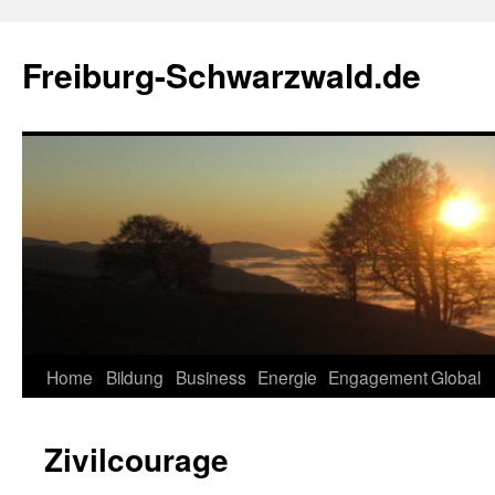
Zum
Inhalt
Freiburg-Schwarzwald.de
springen
Home
Bildung
Business
Energie
Engagement
Global
Zivilcourage