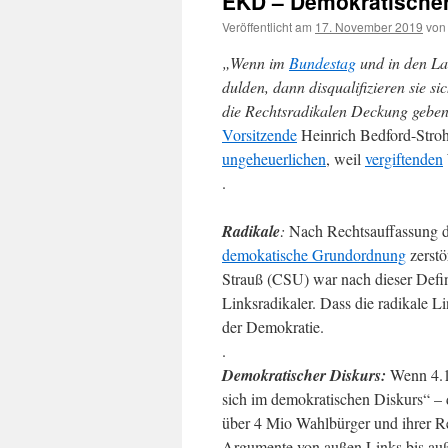
EKD – Demokratischer
Veröffentlicht am
17. November 2019
von
„Wenn im
Bundestag
und in den Lan
dulden, dann disqualifizieren sie si
die Rechtsradikalen Deckung geben
Vorsitzende
Heinrich Bedford-Stroh
ungeheuerlichen
, weil
vergiftenden
.
Radikale
:
Nach Rechtsauffassung d
demokatische Grundordnung
zerstö
Strauß (CSU) war nach dieser Defin
Linksradikaler. Dass die radikale 
der Demokratie.
.
Demokratischer Diskurs:
Wenn 4.1
sich im demokratischen Diskurs“ – 
über 4 Mio Wahlbürger und ihrer R
Argumente von außen Links bis auß