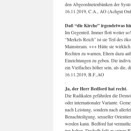
den Abgeordnetenbänken der Syst
16.11.2019, C.A., AO (Achgut Onl
Daß “die Kirche” irgendetwas hin
Im Gegenteil. Immer flott weiter so! 
“Merkels Reich” ist sie Teil des ök
Mainstream. +++ Hätte sie wirklich 
Rechten zu warnen, Eltern dazu anha
Einrichtungen zu geben. Die indiv
ein Vielfaches höher sein, als die,
16.11.2019, B.F.,AO
.
Ja, der Herr Bedford hat recht.
Die Radikalen gefährden die Demokra
oder internationaler Variante. Geme
nach Leistung, sondern nach allerle
Benachteiligung, sexueller Orientier
werden kann. Bedford hat vermutlic
tun haben. Deshalb faßt er seinen Ra