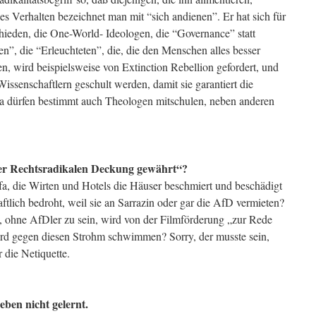
eses Verhalten bezeichnet man mit “sich andienen”. Er hat sich für
schieden, die One-World- Ideologen, die “Governance” statt
n”, die “Erleuchteten”, die, die den Menschen alles besser
en, wird beispielsweise von Extinction Rebellion gefordert, und
Wissenschaftlern geschult werden, damit sie garantiert die
Da dürfen bestimmt auch Theologen mitschulen, neben anderen
wer Rechtsradikalen Deckung gewährt“?
fa, die Wirten und Hotels die Häuser beschmiert und beschädigt
tlich bedroht, weil sie an Sarrazin oder gar die AfD vermieten?
, ohne AfDler zu sein, wird von der Filmförderung „zur Rede
dford gegen diesen Strohm schwimmen? Sorry, der musste sein,
r die Netiquette.
eben nicht gelernt.