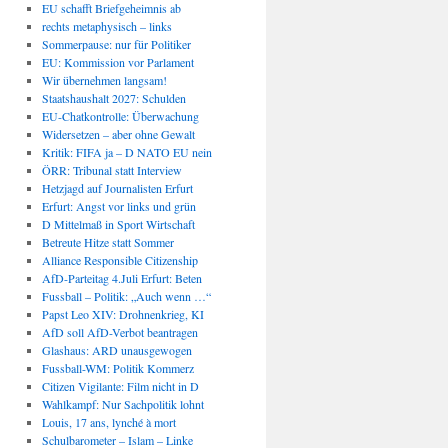
EU schafft Briefgeheimnis ab
rechts metaphysisch – links
Sommerpause: nur für Politiker
EU: Kommission vor Parlament
Wir übernehmen langsam!
Staatshaushalt 2027: Schulden
EU-Chatkontrolle: Überwachung
Widersetzen – aber ohne Gewalt
Kritik: FIFA ja – D NATO EU nein
ÖRR: Tribunal statt Interview
Hetzjagd auf Journalisten Erfurt
Erfurt: Angst vor links und grün
D Mittelmaß in Sport Wirtschaft
Betreute Hitze statt Sommer
Alliance Responsible Citizenship
AfD-Parteitag 4.Juli Erfurt: Beten
Fussball – Politik: „Auch wenn …“
Papst Leo XIV: Drohnenkrieg, KI
AfD soll AfD-Verbot beantragen
Glashaus: ARD unausgewogen
Fussball-WM: Politik Kommerz
Citizen Vigilante: Film nicht in D
Wahlkampf: Nur Sachpolitik lohnt
Louis, 17 ans, lynché à mort
Schulbarometer – Islam – Linke