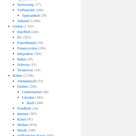
Sponsoring
(17)
Verbraucher
(268)
Sparsamkeit
(29)
Zukunft
(1.056)
Global
(1.747)
EineWelt
(426)
EU
(553)
FairerHandel
(39)
Finanzsystem
(156)
Integration
(764)
Italien
(25)
Schweiz
(33)
Twintowns
(18)
Kultur
(2.256)
Alemannisch
(53)
Dichter
(250)
Liedermacher
(40)
Literatur
(184)
Buch
(100)
Friedhöfe
(34)
Internet
(387)
Kunst
(91)
Medien
(934)
Musik
(109)
Oeffentlicher Raum
(876)