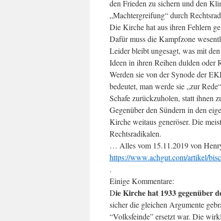
den Frieden zu sichern und den Kli
„Machtergreifung“ durch Rechtsradik
Die Kirche hat aus ihren Fehlern g
Dafür muss die Kampfzone wesentli
Leider bleibt ungesagt, was mit den
Ideen in ihren Reihen dulden oder R
Werden sie von der Synode der EK
bedeutet, man werde sie „zur Rede“ 
Schafe zurückzuholen, statt ihnen 
Gegenüber den Sündern in den eige
Kirche weitaus generöser. Die meis
Rechtsradikalen.
… Alles vom 15.11.2019 von Henryk
https://www.achgut.com/artikel/bis
.
Einige Kommentare:
ie Kirche hat 1933 gegenüber d
D
sicher die gleichen Argumente gebra
“Volksfeinde” ersetzt war. Die wirk