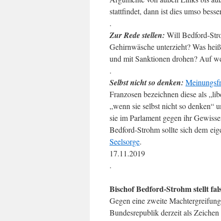
stattfindet, dann ist dies umso besser
.
Zur Rede stellen:
Will Bedford-Stro
Gehirnwäsche unterzieht? Was heißt
und mit Sanktionen drohen? Auf w
.
Selbst nicht so denken:
Meinungsfr
Franzosen bezeichnen diese als „li
„wenn sie selbst nicht so denken“ 
sie im Parlament gegen ihr Gewissen
Bedford-Strohm sollte sich dem eig
Seelsorge
.
17.11.2019
.
Bischof Bedford-Strohm stellt fa
Gegen eine zweite Machtergreifung:
Bundesrepublik derzeit als Zeichen 