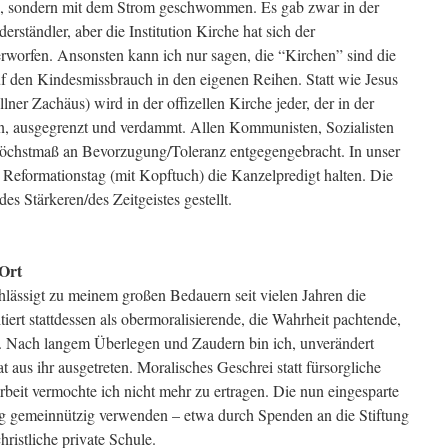
en, sondern mit dem Strom geschwommen. Es gab zwar in der
rständler, aber die Institution Kirche hat sich der
terworfen. Ansonsten kann ich nur sagen, die “Kirchen” sind die
f den Kindesmissbrauch in den eigenen Reihen. Statt wie Jesus
ner Zachäus) wird in der offizellen Kirche jeder, der in der
sen, ausgegrenzt und verdammt. Allen Kommunisten, Sozialisten
öchstmaß an Bevorzugung/Toleranz entgegengebracht. In unser
Reformationstag (mit Kopftuch) die Kanzelpredigt halten. Die
es Stärkeren/des Zeitgeistes gestellt.
 Ort
ässigt zu meinem großen Bedauern seit vielen Jahren die
tiert stattdessen als obermoralisierende, die Wahrheit pachtende,
pe. Nach langem Überlegen und Zaudern bin ich, unverändert
 aus ihr ausgetreten. Moralisches Geschrei statt fürsorgliche
beit vermochte ich nicht mehr zu ertragen. Die nun eingesparte
ig gemeinnützig verwenden – etwa durch Spenden an die Stiftung
ristliche private Schule.