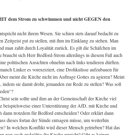
r MIT dem Strom zu schwimmen und nicht GEGEN den
pricht nicht ihrem Wesen. Sie schien stets darauf bedacht zu
en Zeitgeist gut zu stellen, mit ihm im Einklang zu stehen. Man
 man zahlt durch Loyalität zurück. Es gilt die Schäfchen im
 braucht sich Herr Bedford-Strom allerdings in diesem Fall auch
eine politischen Ansichten ohnehin nach links tendieren dürften.
 manch Linker es vorexerziert, eine Drohkulisse aufzubauen für
 Aber meint die Kirche nicht im Auftrage Gottes zu agieren? Meint
en, indem sie damit droht, jemanden zur Rede zu stellen? Was soll
reden“?
Christ sein sollte und ihm an der Gemeinschaft der Kirche viel
otz beispielsweise einer Unterstützung der AfD, mit Kirche und
ch dann trotzdem für Bedford entscheiden? Oder erklärt dann
ass dieses fortan der Sünde entsagen müsse, um weiterhin
fen? In welchen Konflikt wird dieser Mensch getrieben? Hat das
en nun auch endgültig die Kirche erreicht? Gibt es keinen