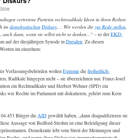
 Diskurs?
Schw
dtagen vertretene Parteien rechtsradikale Ideen in ihren Reihen
ch im
demokratischen
Diskurs
.… Wir werden die
zur Rede stellen
,
, auch dann, wenn sie selbst nicht so denken…
“ – so der
EKD-
m auf der diesjährigen Synode in
Dresden
. Zu diesen
Worten im einzelnen:
er Verfassungsbehörden wollen
Extreme
die
freiheitlich-
ren, Radikale hingegen nicht – sie überzeichnen nur. Franz-Josef
ition ein Rechtradikaler und Herbert Wehner (SPD) ein
Links wie Rechte im Parlament mit diskutieren, gehört zum Kern
04.453 Bürger die
AfD
gewählt haben, „dann disqualifizieren sie
diese Aussage von Bedford-Strohm ist eine Beleidigung dieser
epräsentanten. Demokratie lebt vom Streit der Meinungen und
en Rechts, und wenn diese Diskussion innerparlamentarisch