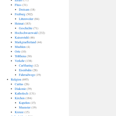
Elsass
(77)
Fluss
(31)
Dreisam
(18)
Freiburg
(502)
Littenweiler
(84)
Heimat
(183)
Geschichte
(71)
Hochschwarzwald
(232)
Kaiserstuhl
(46)
Markgraeflerland
(44)
Muehlen
(4)
Orte
(10)
TriRhena
(30)
Verkehr
(138)
CarSharing
(12)
Eisenbahn
(28)
Fahrradwege
(19)
Religion
(695)
Caritas
(26)
Diakonie
(39)
Katholisch
(131)
Kirchen
(184)
Kapellen
(15)
Muenster
(19)
Kreuze
(15)