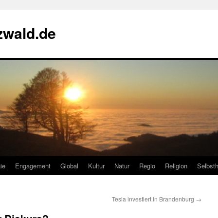
zwald.de
ie
Engagement
Global
Kultur
Natur
Regio
Religion
Selbsth
Tesla investiert in Brandenburg
→