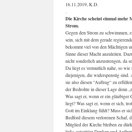
16.11.2019, K.D.
.
Die Kirche scheint einmal meh
Strom.
Gegen den Strom zu schwimmen, ents
sein, sich mit dem gerade regierend
bekommt viel von den Mächtigen und
Sinne dieser Macht anzuleiten. Dazu
nicht sonderlich anzustrengen, da s
Da liegt es vermutlich nahe, so wie
diejenigen, die widerspenstig sind.
sie also diesen “Auftrag“ zu erfüll
der Bedrohte in dieser Lage denn „
Was sagt er, wenn er ein gläubiger 
liegt? Was sagt er, wenn er sich, tr
Gott im Einklang fühlt? Muss er si
Bedford diesem verlorenen Schaf, d
Mitglied der Kirche bleiben zu dür
links-autoritäre Denken und Auftret