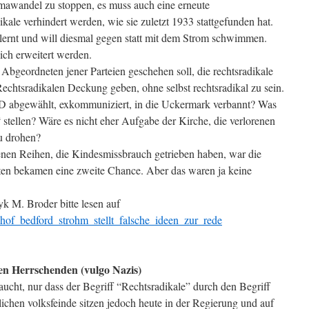
mawandel zu stoppen, es muss auch eine erneute
ale verhindert werden, wie sie zuletzt 1933 stattgefunden hat.
elernt und will diesmal gegen statt mit dem Strom schwimmen.
ch erweitert werden.
 Abgeordneten jener Parteien geschehen soll, die rechtsradikale
echtsradikalen Deckung geben, ohne selbst rechtsradikal zu sein.
D abgewählt, exkommuniziert, in die Uckermark verbannt? Was
stellen? Wäre es nicht eher Aufgabe der Kirche, die verlorenen
zu drohen?
nen Reihen, die Kindesmissbrauch getrieben haben, war die
ten bekamen eine zweite Chance. Aber das waren ja keine
 M. Broder bitte lesen auf
chof_bedford_strohm_stellt_falsche_ideen_zur_rede
en Herrschenden (vulgo Nazis)
ucht, nur dass der Begriff “Rechtsradikale” durch den Begriff
lichen volksfeinde sitzen jedoch heute in der Regierung und auf