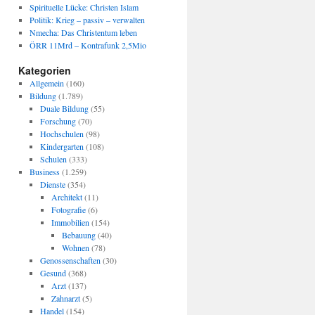
Spirituelle Lücke: Christen Islam
Politik: Krieg – passiv – verwalten
Nmecha: Das Christentum leben
ÖRR 11Mrd – Kontrafunk 2,5Mio
Kategorien
Allgemein
(160)
Bildung
(1.789)
Duale Bildung
(55)
Forschung
(70)
Hochschulen
(98)
Kindergarten
(108)
Schulen
(333)
Business
(1.259)
Dienste
(354)
Architekt
(11)
Fotografie
(6)
Immobilien
(154)
Bebauung
(40)
Wohnen
(78)
Genossenschaften
(30)
Gesund
(368)
Arzt
(137)
Zahnarzt
(5)
Handel
(154)