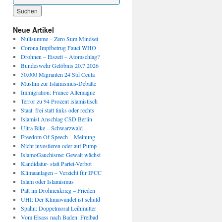
Wenn die Ergebnisse der automatischen Vervollständigung verfügbar sind, benutze die P
Neue Artikel
Nullsumme – Zero Sum Mindset
Corona Impfbetrug Fauci WHO
Drohnen – Eiszeit – Atomschlag?
Bundeswehr Gelöbnis 20.7.2026
50.000 Migranten 24 Std Ceuta
Muslim zur Islamismus-Debatte
Immigration: France Allemagne
Terror zu 94 Prozent islamistisch
Staat: frei statt links oder rechts
Islamist Anschlag CSD Berlin
Ultra Bike – Schwarzwald
Freedom Of Speech – Meinung
Nicht investieren oder auf Pump
IslamoGauchisme: Gewalt wächst
Kandidatur- statt Partei-Verbot
Klimaanlagen – Verzicht für IPCC
Islam oder Islamismus
Patt im Drohnenkrieg – Frieden
UHI: Der Klimawandel ist schuld
Spahn: Doppelmoral Leihmutter
Vom Elsass nach Baden: Freibad