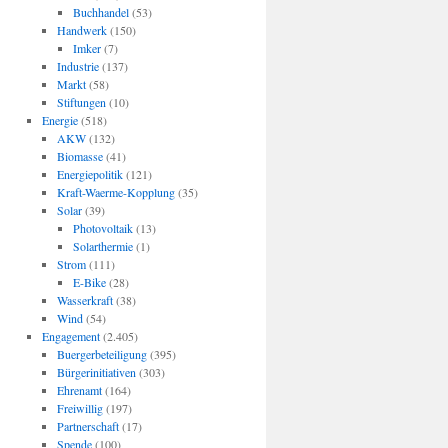
Buchhandel
(53)
Handwerk
(150)
Imker
(7)
Industrie
(137)
Markt
(58)
Stiftungen
(10)
Energie
(518)
AKW
(132)
Biomasse
(41)
Energiepolitik
(121)
Kraft-Waerme-Kopplung
(35)
Solar
(39)
Photovoltaik
(13)
Solarthermie
(1)
Strom
(111)
E-Bike
(28)
Wasserkraft
(38)
Wind
(54)
Engagement
(2.405)
Buergerbeteiligung
(395)
Bürgerinitiativen
(303)
Ehrenamt
(164)
Freiwillig
(197)
Partnerschaft
(17)
Spende
(100)