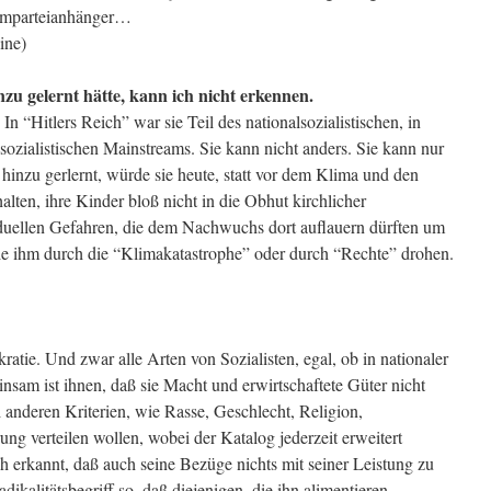
emparteianhänger…
ine)
zu gelernt hätte, kann ich nicht erkennen.
In “Hitlers Reich” war sie Teil des nationalsozialistischen, in
osozialistischen Mainstreams. Sie kann nicht anders. Sie kann nur
hinzu gerlernt, würde sie heute, statt vor dem Klima und den
lten, ihre Kinder bloß nicht in die Obhut kirchlicher
iduellen Gefahren, die dem Nachwuchs dort auflauern dürften um
 die ihm durch die “Klimakatastrophe” oder durch “Rechte” drohen.
tie. Und zwar alle Arten von Sozialisten, egal, ob in nationaler
insam ist ihnen, daß sie Macht und erwirtschaftete Güter nicht
i anderen Kriterien, wie Rasse, Geschlecht, Religion,
ung verteilen wollen, wobei der Katalog jederzeit erweitert
h erkannt, daß auch seine Bezüge nichts mit seiner Leistung zu
dikalitätsbegriff so, daß diejenigen, die ihn alimentieren,