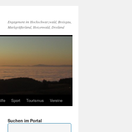
Engagement im Hochschwarzwald, Breisgau,
Markgräflerland, Hotzenwald, Dreiland
ilfe
Sport
Tourismus
Vereine
Suchen im Portal