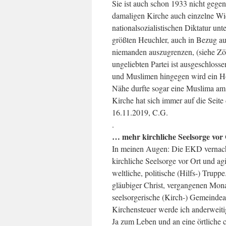
Sie ist auch schon 1933 nicht geg
damaligen Kirche auch einzelne Wide
nationalsozialistischen Diktatur un
größten Heuchler, auch in Bezug au
niemanden auszugrenzen, (siehe Zöll
ungeliebten Partei ist ausgeschlos
und Muslimen hingegen wird ein H
Nähe durfte sogar eine Muslima am 
Kirche hat sich immer auf die Seite d
16.11.2019, C.G.
.
… mehr kirchliche Seelsorge vor
In meinen Augen: Die EKD vernachl
kirchliche Seelsorge vor Ort und agi
weltliche, politische (Hilfs-) Trup
gläubiger Christ, vergangenen Monat
seelsorgerische (Kirch-) Gemeindear
Kirchensteuer werde ich anderweit
Ja zum Leben und an eine örtliche ch