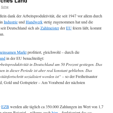
eiches Land
n
Schw
ein dank der Arbeitsproduktivität, die seit 1947 vor allem durch
in
Industrie
und
Handwerk
stetig zugenommen hat und die
seit Deutschland sich als
Zahlmeister
der
EU
feiern läßt, kommt
an.
einsamen Markt
profitiert, gleichwohl – durch die
and
in der EU benachteiligt:
beitsproduktivität in Deutschland um 50 Prozent gestiegen. Das
 in dieser Periode ist aber real konstant geblieben. Das
tätsfortschritt sozialisiert worden ist“
– so der Freiheitsautor
ld, Gold und Gottspieler – Am Vorabend der nächsten
r
EZB
werden alle täglich ca 350.000 Zahlungen im Wert von 1,7
n einem Beispiel – näheres auch
hier
– funktioniert das so: