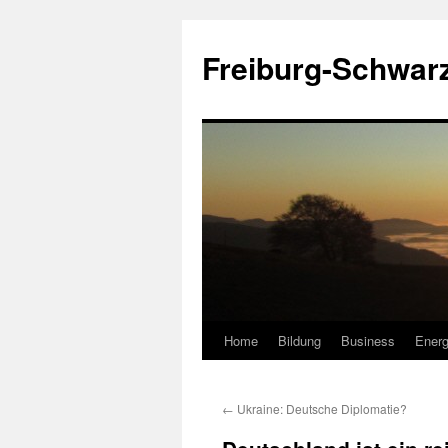
Zum
Inhalt
Freiburg-Schwar
springen
Home
Bildung
Business
Energ
←
Ukraine: Deutsche Diplomatie?