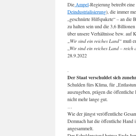
Die
Ampel
-Regierung betreibt eine 
Deindustrialisierung
), die immer me
„geschnürte Hilfspakete“ – an die 
zu halten sein und die 3,6 Billion
über unsere Verhältnisse bzw. auf 
„Wir sind ein reiches Land“
muß er
„
Wir sind ein reiches Land – reich
28.9.2022
.
Der Staat verschuldet sich zun
Schulden fürs Klima, für „Entlast
auszugeben, prägen die öffentliche
nicht mehr lange gut.
…
Wie der jüngst veröffentliche Gesam
Demnach hat die öffentliche Hand i
angesammelt.
Der Schuldenstand betrug Ende Juni