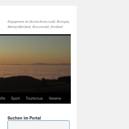
Engagement im Hochschwarzwald, Breisgau,
Markgräflerland, Hotzenwald, Dreiland
ilfe
Sport
Tourismus
Vereine
Suchen im Portal