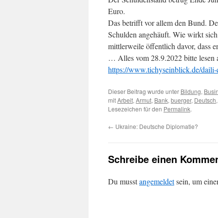
Euro.
Das betrifft vor allem den Bund. De
Schulden angehäuft. Wie wirkt sic
mittlerweile öffentlich davor, dass
… Alles vom 28.9.2022 bitte lesen 
https://www.tichyseinblick.de/daili-
Dieser Beitrag wurde unter
Bildung
,
Busi
mit
Arbeit
,
Armut
,
Bank
,
buerger
,
Deutsch
Lesezeichen für den
Permalink
.
←
Ukraine: Deutsche Diplomatie?
Schreibe einen Kommen
Du musst
angemeldet
sein, um ein