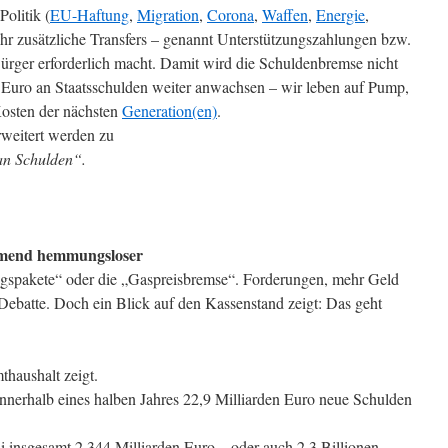
Politik (
EU-Haftung
,
Migration
,
Corona
,
Waffen
,
Energie
,
hr zusätzliche Transfers – genannt Unterstützungszahlungen bzw.
Bürger erforderlich macht. Damit wird die Schuldenbremse nicht
en Euro an Staatsschulden weiter anwachsen – wir leben auf Pump,
Kosten der nächsten
Generation(en)
.
weitert werden zu
 an Schulden“.
ehmend hemmungsloser
ungspakete“ oder die „Gaspreisbremse“. Forderungen, mehr Geld
 Debatte. Doch ein Blick auf den Kassenstand zeigt: Das geht
thaushalt zeigt.
nnerhalb eines halben Jahres 22,9 Milliarden Euro neue Schulden
 insgesamt 2,344 Milliarden Euro – oder auch 2,3 Billionen