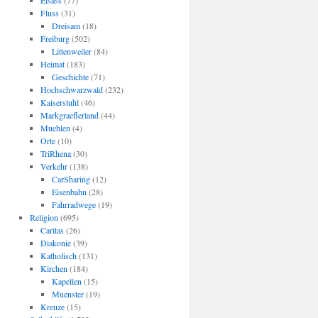
Elsass
(77)
Fluss
(31)
Dreisam
(18)
Freiburg
(502)
Littenweiler
(84)
Heimat
(183)
Geschichte
(71)
Hochschwarzwald
(232)
Kaiserstuhl
(46)
Markgraeflerland
(44)
Muehlen
(4)
Orte
(10)
TriRhena
(30)
Verkehr
(138)
CarSharing
(12)
Eisenbahn
(28)
Fahrradwege
(19)
Religion
(695)
Caritas
(26)
Diakonie
(39)
Katholisch
(131)
Kirchen
(184)
Kapellen
(15)
Muenster
(19)
Kreuze
(15)