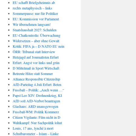
EU schafft Briefgeheimnis ab
rechts metaphysisch – links
Sommerpause: nur für Politiker
EU: Kommission vor Parlament
Wir übernehmen langsam!
Staatshaushalt 2027: Schulden
EU-Chatkontrolle: Überwachung
Widersetzen – aber ohne Gewalt
Kritik: FIFA ja – D NATO EU nein
ÖRR: Tribunal statt Interview
Hetzjagd auf Journalisten Erfurt
Erfurt: Angst vor links und grün
D Mittelmaß in Sport Wirtschaft
Betreute Hitze statt Sommer
Alliance Responsible Citizenship
AfD-Parteitag 4.Juli Erfurt: Beten
Fussball – Politik: „Auch wenn …“
Papst Leo XIV: Drohnenkrieg, KI
AfD soll AfD-Verbot beantragen
Glashaus: ARD unausgewogen
Fussball-WM: Politik Kommerz
Citizen Vigilante: Film nicht in D
Wahlkampf: Nur Sachpolitik lohnt
Louis, 17 ans, lynché à mort
Schulbarometer – Islam – Linke