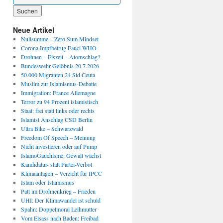
Wenn die Ergebnisse der automatischen Vervollständigung verfügbar sind, benutze die P
Neue Artikel
Nullsumme – Zero Sum Mindset
Corona Impfbetrug Fauci WHO
Drohnen – Eiszeit – Atomschlag?
Bundeswehr Gelöbnis 20.7.2026
50.000 Migranten 24 Std Ceuta
Muslim zur Islamismus-Debatte
Immigration: France Allemagne
Terror zu 94 Prozent islamistisch
Staat: frei statt links oder rechts
Islamist Anschlag CSD Berlin
Ultra Bike – Schwarzwald
Freedom Of Speech – Meinung
Nicht investieren oder auf Pump
IslamoGauchisme: Gewalt wächst
Kandidatur- statt Partei-Verbot
Klimaanlagen – Verzicht für IPCC
Islam oder Islamismus
Patt im Drohnenkrieg – Frieden
UHI: Der Klimawandel ist schuld
Spahn: Doppelmoral Leihmutter
Vom Elsass nach Baden: Freibad