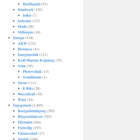
Buchhandel
(53)
Handwerk
(150)
Imker
(7)
Industrie
(137)
Markt
(58)
Stiftungen
(10)
Energie
(518)
AKW
(132)
Biomasse
(41)
Energiepolitik
(121)
Kraft-Waerme-Kopplung
(35)
Solar
(39)
Photovoltaik
(13)
Solarthermie
(1)
Strom
(111)
E-Bike
(28)
Wasserkraft
(38)
Wind
(54)
Engagement
(2.405)
Buergerbeteiligung
(395)
Bürgerinitiativen
(303)
Ehrenamt
(164)
Freiwillig
(197)
Partnerschaft
(17)
Spende
(100)