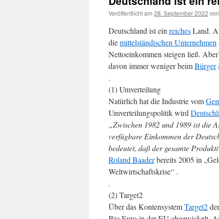
Deutschland ist ein r
Veröffentlicht am
28. September 2022
vo
Deutschland ist ein
reiches
Land. All
die
mittelständischen Unternehmen
Nettoeinkommen steigen ließ. Aber 
davon immer weniger beim
Bürger
.
(1) Umverteilung
Natürlich hat die Industrie vom
Gem
Umverteilungspolitik wird
Deutschl
„Zwischen 1982 und 1989 ist die Ar
verfügbare Einkommen der Deutschen
bedeutet, daß der gesamte Produktivi
Roland Baader
bereits 2005 in „Ge
Weltwirtschaftskrise“ .
.
(2) Target2
Über das Kontensystem
Target2
de
Bio Euro in der EU abgewickelt. A