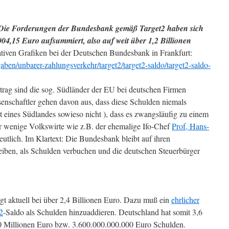
Die Forderungen der Bundesbank gemäß Target2 haben sich
04,15 Euro aufsummiert, also auf weit über 1,2 Billionen
iven Grafiken bei der Deutschen Bundesbank in Frankfurt:
ben/unbarer-zahlungsverkehr/target2/target2-saldo/target2-saldo-
trag sind die sog. Südländer der EU bei deutschen Firmen
senschaftler gehen davon aus, dass diese Schulden niemals
 eines Südlandes sowieso nicht ), dass es zwangsläufig zu einem
 wenige Volkswirte wie z.B. der ehemalige Ifo-Chef
Prof, Hans-
eutlich. Im Klartext: Die Bundesbank bleibt auf ihren
eiben, als Schulden verbuchen und die deutschen Steuerbürger
gt aktuell bei über 2,4 Billionen Euro. Dazu muß ein
ehrlicher
2
-Saldo als Schulden hinzuaddieren. Deutschland hat somit 3,6
00 Millionen Euro bzw. 3.600.000.000.000 Euro Schulden.