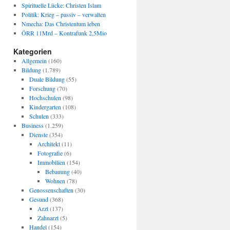
Spirituelle Lücke: Christen Islam
Politik: Krieg – passiv – verwalten
Nmecha: Das Christentum leben
ÖRR 11Mrd – Kontrafunk 2,5Mio
Kategorien
Allgemein
(160)
Bildung
(1.789)
Duale Bildung
(55)
Forschung
(70)
Hochschulen
(98)
Kindergarten
(108)
Schulen
(333)
Business
(1.259)
Dienste
(354)
Architekt
(11)
Fotografie
(6)
Immobilien
(154)
Bebauung
(40)
Wohnen
(78)
Genossenschaften
(30)
Gesund
(368)
Arzt
(137)
Zahnarzt
(5)
Handel
(154)