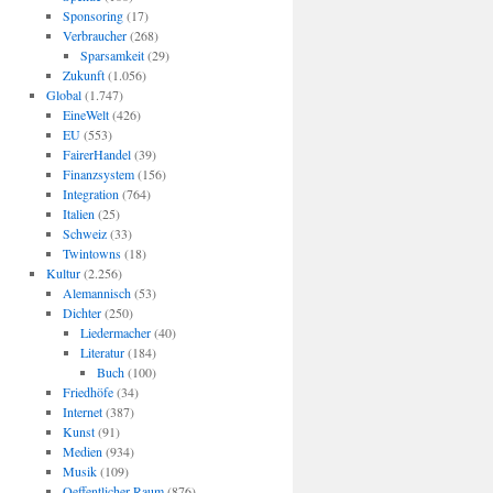
Sponsoring
(17)
Verbraucher
(268)
Sparsamkeit
(29)
Zukunft
(1.056)
Global
(1.747)
EineWelt
(426)
EU
(553)
FairerHandel
(39)
Finanzsystem
(156)
Integration
(764)
Italien
(25)
Schweiz
(33)
Twintowns
(18)
Kultur
(2.256)
Alemannisch
(53)
Dichter
(250)
Liedermacher
(40)
Literatur
(184)
Buch
(100)
Friedhöfe
(34)
Internet
(387)
Kunst
(91)
Medien
(934)
Musik
(109)
Oeffentlicher Raum
(876)