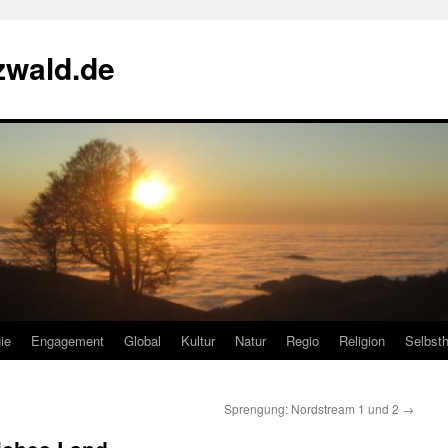
zwald.de
ie
Engagement
Global
Kultur
Natur
Regio
Religion
Selbsth
Sprengung: Nordstream 1 und 2
→