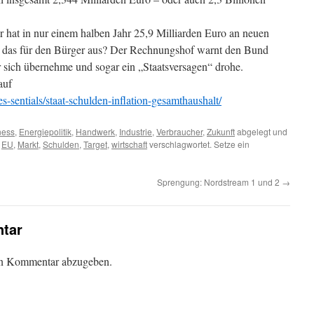
r hat in nur einem halben Jahr 25,9 Milliarden Euro an neuen
h das für den Bürger aus? Der Rechnungshof warnt den Bund
 er sich übernehme und sogar ein „Staatsversagen“ drohe.
auf
es-sentials/staat-schulden-inflation-gesamthaushalt/
ness
,
Energiepolitik
,
Handwerk
,
Industrie
,
Verbraucher
,
Zukunft
abgelegt und
,
EU
,
Markt
,
Schulden
,
Target
,
wirtschaft
verschlagwortet. Setze ein
Sprengung: Nordstream 1 und 2
→
tar
en Kommentar abzugeben.