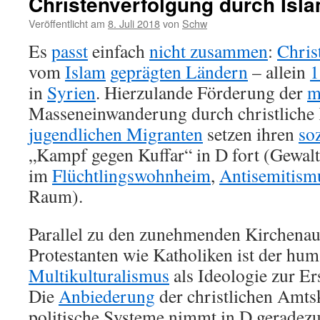
Christenverfolgung durch Isl
Veröffentlicht am
8. Juli 2018
von
Schw
Es
passt
einfach
nicht zusammen
:
Chris
vom
Islam
geprägten Ländern
– allein
1
in
Syrien
. Hierzulande Förderung der
m
Masseneinwanderung durch christliche 
jugendlichen Migranten
setzen ihren
so
„Kampf gegen Kuffar“ in D fort (Gewalt
im
Flüchtlingswohnheim
,
Antisemitism
Raum).
Parallel zu den zunehmenden Kirchenaus
Protestanten wie Katholiken ist der hum
Multikulturalismus
als Ideologie zur Ers
Die
Anbiederung
der christlichen Amts
politische Systeme nimmt in D geradezu