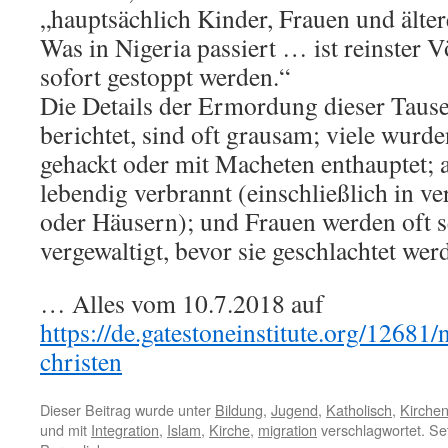
„hauptsächlich Kinder, Frauen und äl
Was in Nigeria passiert … ist reinster
sofort gestoppt werden.“
Die Details der Ermordung dieser Tause
berichtet, sind oft grausam; viele wurd
gehackt oder mit Macheten enthauptet;
lebendig verbrannt (einschließlich in v
oder Häusern); und Frauen werden oft se
vergewaltigt, bevor sie geschlachtet wer
… Alles vom 10.7.2018 auf
https://de.gatestoneinstitute.org/12681/
christen
Dieser Beitrag wurde unter
Bildung
,
Jugend
,
Katholisch
,
Kirche
und mit
Integration
,
Islam
,
Kirche
,
migration
verschlagwortet. Se