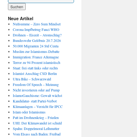
Wenn die Ergebnisse der automatischen Vervollständigung verfügbar sind, benutze die P
Neue Artikel
Nullsumme – Zero Sum Mindset
Corona Impfbetrug Fauci WHO
Drohnen – Eiszeit – Atomschlag?
Bundeswehr Gelöbnis 20.7.2026
50.000 Migranten 24 Std Ceuta
Muslim zur Islamismus-Debatte
Immigration: France Allemagne
Terror zu 94 Prozent islamistisch
Staat: frei statt links oder rechts
Islamist Anschlag CSD Berlin
Ultra Bike – Schwarzwald
Freedom Of Speech – Meinung
Nicht investieren oder auf Pump
IslamoGauchisme: Gewalt wächst
Kandidatur- statt Partei-Verbot
Klimaanlagen – Verzicht für IPCC
Islam oder Islamismus
Patt im Drohnenkrieg – Frieden
UHI: Der Klimawandel ist schuld
Spahn: Doppelmoral Leihmutter
Vom Elsass nach Baden: Freibad