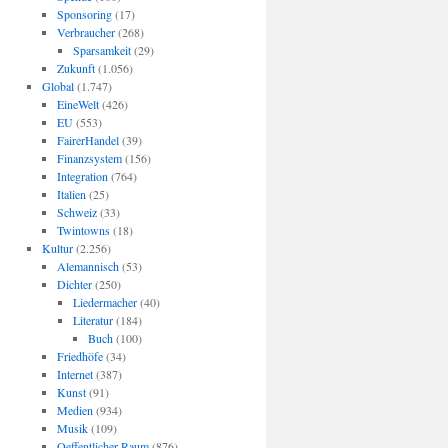
Sponsoring
(17)
Verbraucher
(268)
Sparsamkeit
(29)
Zukunft
(1.056)
Global
(1.747)
EineWelt
(426)
EU
(553)
FairerHandel
(39)
Finanzsystem
(156)
Integration
(764)
Italien
(25)
Schweiz
(33)
Twintowns
(18)
Kultur
(2.256)
Alemannisch
(53)
Dichter
(250)
Liedermacher
(40)
Literatur
(184)
Buch
(100)
Friedhöfe
(34)
Internet
(387)
Kunst
(91)
Medien
(934)
Musik
(109)
Oeffentlicher Raum
(876)