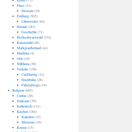
Elsass
(77)
Fluss
(31)
Dreisam
(18)
Freiburg
(502)
Littenweiler
(84)
Heimat
(183)
Geschichte
(71)
Hochschwarzwald
(232)
Kaiserstuhl
(46)
Markgraeflerland
(44)
Muehlen
(4)
Orte
(10)
TriRhena
(30)
Verkehr
(138)
CarSharing
(12)
Eisenbahn
(28)
Fahrradwege
(19)
Religion
(695)
Caritas
(26)
Diakonie
(39)
Katholisch
(131)
Kirchen
(184)
Kapellen
(15)
Muenster
(19)
Kreuze
(15)