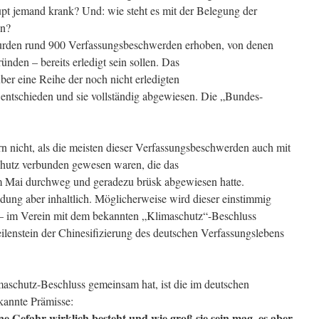
upt jemand krank? Und: wie steht es mit der Belegung der
en?
rden rund 900 Verfassungsbeschwerden erhoben, von denen
ünden – bereits erledigt sein sollen. Das
ber eine Reihe der noch nicht erledigten
entschieden und sie vollständig abgewiesen. Die „Bundes-
rn nicht, als die meisten dieser Verfassungsbeschwerden auch mit
chutz verbunden gewesen waren, die das
im Mai durchweg und geradezu brüsk abgewiesen hatte.
idung aber inhaltlich. Möglicherweise wird dieser einstimmig
 – im Verein mit dem bekannten „Klimaschutz“-Beschluss
eilenstein der Chinesifizierung des deutschen Verfassungslebens
aschutz-Beschluss gemeinsam hat, ist die im deutschen
kannte Prämisse:
 Gefahr wirklich besteht und wie groß sie sein mag, es aber