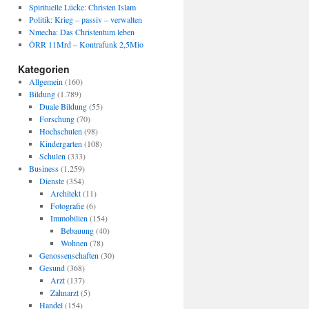
Spirituelle Lücke: Christen Islam
Politik: Krieg – passiv – verwalten
Nmecha: Das Christentum leben
ÖRR 11Mrd – Kontrafunk 2,5Mio
Kategorien
Allgemein
(160)
Bildung
(1.789)
Duale Bildung
(55)
Forschung
(70)
Hochschulen
(98)
Kindergarten
(108)
Schulen
(333)
Business
(1.259)
Dienste
(354)
Architekt
(11)
Fotografie
(6)
Immobilien
(154)
Bebauung
(40)
Wohnen
(78)
Genossenschaften
(30)
Gesund
(368)
Arzt
(137)
Zahnarzt
(5)
Handel
(154)