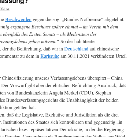
rfassung?
Schw
die
Beschwerden
gegen die sog. „Bundes-Notbremse“ abgelehnt.
immig ergangene Beschluss später einmal – im Verein mit dem
ebenfalls des Ersten Senats – als Meilenstein der
fassungslebens gelten müssen.“
So der habilitierte
, der die Befürchtung, daß wir in
Deutschland
auf chinesische
 Kommentar zu dem in
Karlsruhe
am 30.11.2021 verkündeten Urteil
r Chinesifizierung unseres Verfassungslebens überspitzt – China
n. Der Vorwurf gibt aber der ehrlichen Befürchtung Ausdruck, daß
auten von Bundeskanzlerin Angela Merkel (CDU), Stephan
es Bundesverfassungsgerichts die Unabhängigkeit der beiden
ktion gelitten hat.
n, daß die Legislative, Exekutive und Jurisdiktion als die drei
Institutionen des Staates sich kontrollieren und gegenseitig „in
tarischen bzw. repräsentativen Demokratie, in der die Regierung
ie Parteien Abgeordnete als Repräsentanten des Volkes zur Wahl