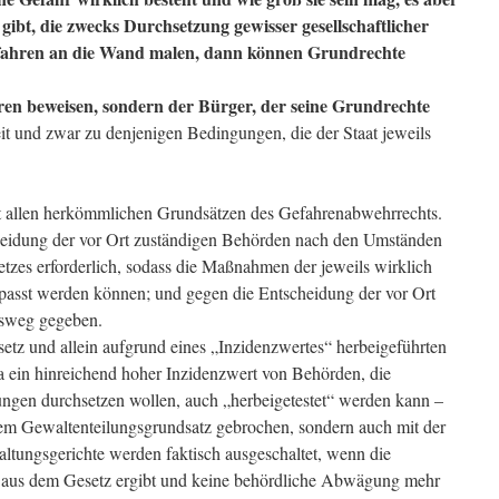
 gibt, die zwecks Durchsetzung gewisser gesellschaftlicher
ahren an die Wand malen, dann können Grundrechte
ren beweisen, sondern der Bürger, der seine Grundrechte
eit und zwar zu denjenigen Bedingungen, die der Staat jeweils
 allen herkömmlichen Grundsätzen des Gefahrenabwehrrechts.
heidung der vor Ort zuständigen Behörden nach den Umständen
etzes erforderlich, sodass die Maßnahmen der jeweils wirklich
asst werden können; und gegen die Entscheidung der vor Ort
tsweg gegeben.
setz und allein aufgrund eines „Inzidenzwertes“ herbeigeführten
a ein hinreichend hoher Inzidenzwert von Behörden, die
ungen durchsetzen wollen, auch „herbeigetestet“ werden kann –
em Gewaltenteilungsgrundsatz gebrochen, sondern auch mit der
tungsgerichte werden faktisch ausgeschaltet, wenn die
ar aus dem Gesetz ergibt und keine behördliche Abwägung mehr