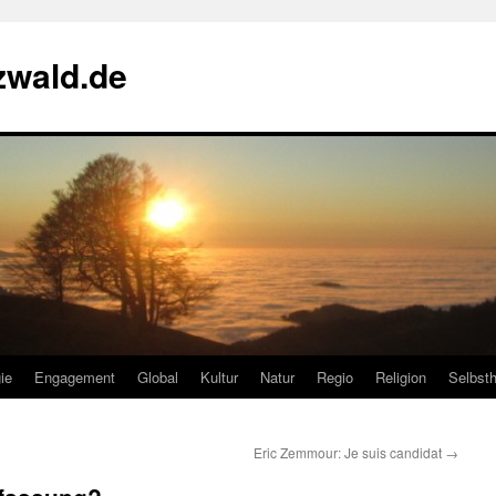
zwald.de
ie
Engagement
Global
Kultur
Natur
Regio
Religion
Selbsth
Eric Zemmour: Je suis candidat
→