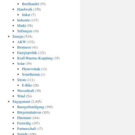
Buchhandel
(53)
Handwerk
(150)
Imker
(7)
Industrie
(137)
Markt
(58)
Stiftungen
(10)
Energie
(518)
AKW
(132)
Biomasse
(41)
Energiepolitik
(121)
Kraft-Waerme-Kopplung
(35)
Solar
(39)
Photovoltaik
(13)
Solarthermie
(1)
Strom
(111)
E-Bike
(28)
Wasserkraft
(38)
Wind
(54)
Engagement
(2.405)
Buergerbeteiligung
(395)
Bürgerinitiativen
(303)
Ehrenamt
(164)
Freiwillig
(197)
Partnerschaft
(17)
Spende
(100)