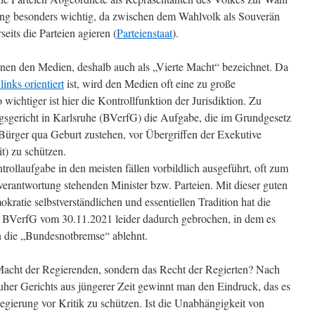
lung besonders wichtig, da zwischen dem Wahlvolk als Souverän
seits die Parteien agieren (
Parteienstaat
).
inen den Medien, deshalb auch als „Vierte Macht“ bezeichnet. Da
links orientiert
ist, wird den Medien oft eine zu große
chtiger ist hier die Kontrollfunktion der Jurisdiktion. Zu
ngsgericht in Karlsruhe (BVerfG) die Aufgabe, die im Grundgesetz
 Bürger qua Geburt zustehen, vor Übergriffen der Exekutive
t) zu schützen.
rollaufgabe in den meisten fällen vorbildlich ausgeführt, oft zum
verantwortung stehenden Minister bzw. Parteien. Mit dieser guten
kratie selbstverständlichen und essentiellen Tradition hat die
s BVerfG vom 30.11.2021 leider dadurch gebrochen, in dem es
 die „Bundesnotbremse“ ablehnt.
Macht der Regierenden, sondern das Recht der Regierten? Nach
uher Gerichts aus jüngerer Zeit gewinnt man den Eindruck, das es
egierung vor Kritik zu schützen. Ist die Unabhängigkeit von