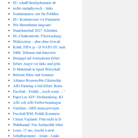
EU schafft Briefgeheimnis ab
rechts metaphysisch – links
Sommerpause: nur für Politiker
EU: Kommission vor Parlament
Wir übernehmen langsam!
Staatshaushalt 2027: Schulden
EU-Chatkontrolle: Überwachung
Widersetzen – aber ohne Gewalt
Kritik: FIFA ja – D NATO EU nein
ÖRR: Tribunal statt Interview
Hetzjagd auf Journalisten Erfurt
Erfurt: Angst vor links und grün
D Mittelmaß in Sport Wirtschaft
Betreute Hitze statt Sommer
Alliance Responsible Citizenship
AfD-Parteitag 4.Juli Erfurt: Beten
Fussball – Politik: „Auch wenn …“
Papst Leo XIV: Drohnenkrieg, KI
AfD soll AfD-Verbot beantragen
Glashaus: ARD unausgewogen
Fussball-WM: Politik Kommerz
Citizen Vigilante: Film nicht in D
Wahlkampf: Nur Sachpolitik lohnt
Louis, 17 ans, lynché à mort
Schulbarometer – Islam – Linke