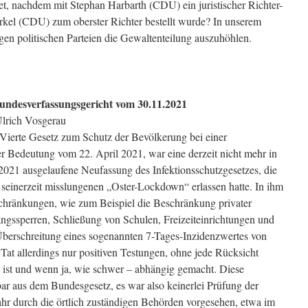
, nachdem mit Stephan Harbarth (CDU) ein juristischer Richter-
rkel (CDU) zum oberster Richter bestellt wurde? In unserem
gen politischen Parteien die Gewaltenteilung auszuhöhlen.
ndesverfassungsgericht vom 30.11.2021
Ulrich Vosgerau
Vierte Gesetz zum Schutz der Bevölkerung bei einer
r Bedeutung vom 22. April 2021, war eine derzeit nicht mehr in
 2021 ausgelaufene Neufassung des Infektionsschutzgesetzes, die
 seinerzeit misslungenen „Oster-Lockdown“ erlassen hatte. In ihm
schränkungen, wie zum Beispiel die Beschränkung privater
gssperren, Schließung von Schulen, Freizeiteinrichtungen und
Überschreitung eines sogenannten 7-Tages-Inzidenzwertes von
Tat allerdings nur positiven Testungen, ohne jede Rücksicht
t ist und wenn ja, wie schwer – abhängig gemacht. Diese
bar aus dem Bundesgesetz, es war also keinerlei Prüfung der
ahr durch die örtlich zuständigen Behörden vorgesehen, etwa im