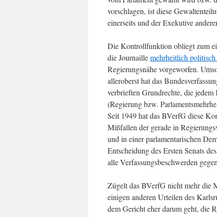
vorschlagen, ist diese Gewaltentei
einerseits und der Exekutive anderer
Die Kontrollfunktion obliegt zum e
die Journaille
mehrheitlich politisch 
Regierungsnähe vorgeworfen. Umso wi
alleroberst hat das Bundesverfassu
verbrieften Grundrechte, die jedem
(Regierung bzw. Parlamentsmehrhei
Seit 1949 hat das BVerfG diese Kont
Mißfallen der gerade in Regierungs
und in einer parlamentarischen Demo
Entscheidung des Ersten Senats de
alle Verfassungsbeschwerden gegen
Zügelt das BVerfG nicht mehr die 
einigen anderen Urteilen des Karlsr
dem Gericht eher darum geht, die R