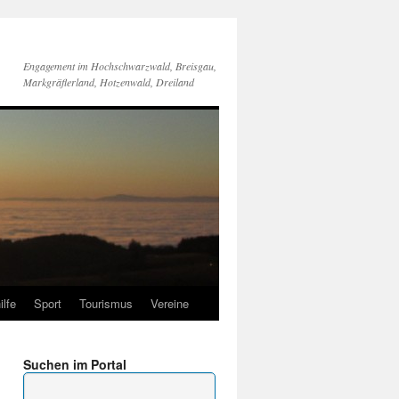
Engagement im Hochschwarzwald, Breisgau,
Markgräflerland, Hotzenwald, Dreiland
ilfe
Sport
Tourismus
Vereine
Suchen im Portal