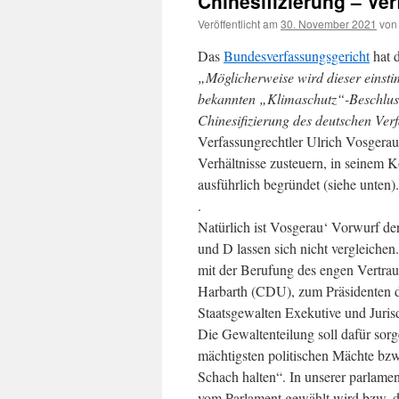
Chinesifizierung – Ve
Veröffentlicht am
30. November 2021
von
Das
Bundesverfassungsgericht
hat 
„Möglicherweise wird dieser einst
bekannten „Klimaschutz“-Beschluss 
Chinesifizierung des deutschen Ver
Verfassungrechtler Ulrich Vosgerau
Verhältnisse zusteuern, in seinem
ausführlich begründet (siehe unten).
.
Natürlich ist Vosgerau‘ Vorwurf de
und D lassen sich nicht vergleiche
mit der Berufung des engen Vertr
Harbarth (CDU), zum Präsidenten d
Staatsgewalten Exekutive und Jurisdi
Die Gewaltenteilung soll dafür sorge
mächtigsten politischen Mächte bzw. 
Schach halten“. In unserer parlamen
vom Parlament gewählt wird bzw. d