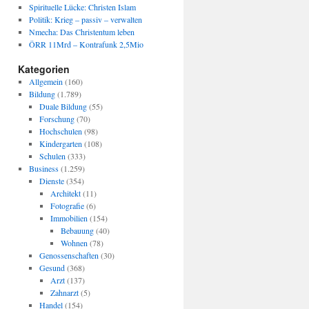
Spirituelle Lücke: Christen Islam
Politik: Krieg – passiv – verwalten
Nmecha: Das Christentum leben
ÖRR 11Mrd – Kontrafunk 2,5Mio
Kategorien
Allgemein
(160)
Bildung
(1.789)
Duale Bildung
(55)
Forschung
(70)
Hochschulen
(98)
Kindergarten
(108)
Schulen
(333)
Business
(1.259)
Dienste
(354)
Architekt
(11)
Fotografie
(6)
Immobilien
(154)
Bebauung
(40)
Wohnen
(78)
Genossenschaften
(30)
Gesund
(368)
Arzt
(137)
Zahnarzt
(5)
Handel
(154)