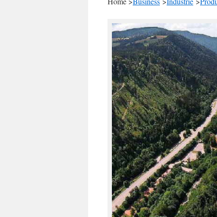
Home >
Business
>
Industrie
>
Produ