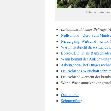
Höllental zwischen
Listenauswahl eines Beitrags (A
Nullsumme – Zero Sum Mindse
Niedergang: Wirtschaft, Kritik
(
Warum zerbricht dieses Land? 
Börse-CEO: D als Ramschlade
Wann kommt der Aufschwung?
Arbeitgeber-Chef Dulger rechn
Deutschlands Wirtschaft schrum
Deutschland – erneut der kran
Worin Wachstumskritiker grunds
Oekonomie
Schrumpfung