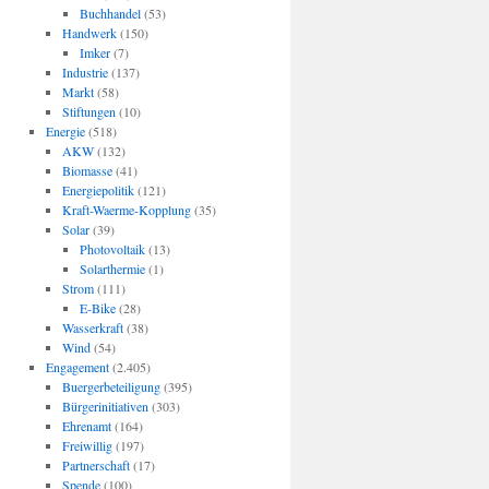
Buchhandel
(53)
Handwerk
(150)
Imker
(7)
Industrie
(137)
Markt
(58)
Stiftungen
(10)
Energie
(518)
AKW
(132)
Biomasse
(41)
Energiepolitik
(121)
Kraft-Waerme-Kopplung
(35)
Solar
(39)
Photovoltaik
(13)
Solarthermie
(1)
Strom
(111)
E-Bike
(28)
Wasserkraft
(38)
Wind
(54)
Engagement
(2.405)
Buergerbeteiligung
(395)
Bürgerinitiativen
(303)
Ehrenamt
(164)
Freiwillig
(197)
Partnerschaft
(17)
Spende
(100)