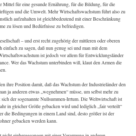
Mittel für eine gesunde Ernährung, für die Bildung, für die
dürftigen und die Umwelt. Mehr Wirtschaftswachstum führt also zu
nstlich aufzuhalten ist gleichbedeutend mit einer Beschränkung
eme zu lösen und Bedürfnisse zu befriedigen.
ellschaft – und erst recht zugehörig der mittleren oder oberen
ch einfach zu sagen, daß nun genug sei und man mit dem
 Wirtschaftswachstum ist jedoch vor allem für Entwicklungsländer
nce. Wer das Wachstum unterbinden will, klaut den Armen die
hen.
n ihre Position damit, daß das Wachstum der Industrieländer den
man ja anderen etwas „wegnehmen“ müsse, um selbst mehr zu
sich der sogenannte Nullsummen-Irrtum. Die Weltwirtschaft ist
ahr in gleicher Größe gebacken wird und lediglich „fair verteilt“
er die Bedingungen in einem Land sind, desto größer ist der
wohner gebacken werden kann.
st nicht einhergegangen mit einer Verarmung in anderen