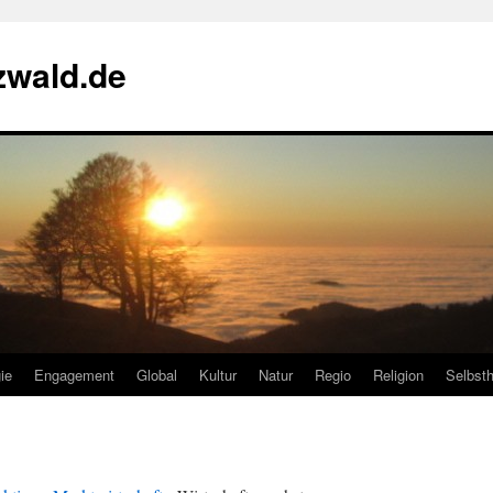
zwald.de
ie
Engagement
Global
Kultur
Natur
Regio
Religion
Selbsth