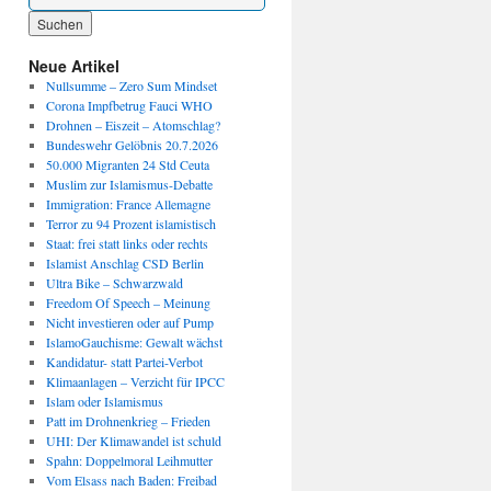
Wenn die Ergebnisse der automatischen Vervollständigung verfügbar sind, benutze die P
Neue Artikel
Nullsumme – Zero Sum Mindset
Corona Impfbetrug Fauci WHO
Drohnen – Eiszeit – Atomschlag?
Bundeswehr Gelöbnis 20.7.2026
50.000 Migranten 24 Std Ceuta
Muslim zur Islamismus-Debatte
Immigration: France Allemagne
Terror zu 94 Prozent islamistisch
Staat: frei statt links oder rechts
Islamist Anschlag CSD Berlin
Ultra Bike – Schwarzwald
Freedom Of Speech – Meinung
Nicht investieren oder auf Pump
IslamoGauchisme: Gewalt wächst
Kandidatur- statt Partei-Verbot
Klimaanlagen – Verzicht für IPCC
Islam oder Islamismus
Patt im Drohnenkrieg – Frieden
UHI: Der Klimawandel ist schuld
Spahn: Doppelmoral Leihmutter
Vom Elsass nach Baden: Freibad