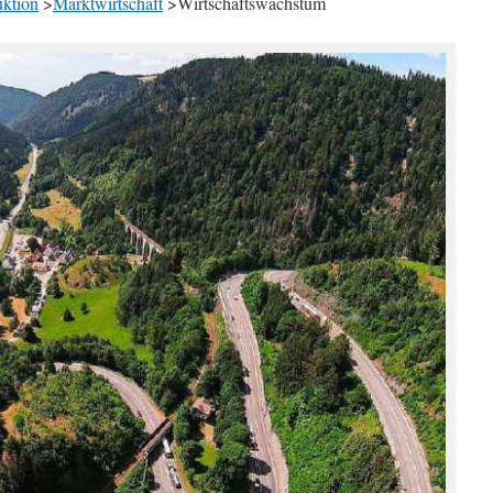
ktion
>
Marktwirtschaft
>Wirtschaftswachstum