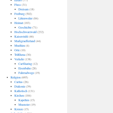
Elsass
(77)
Fluss
(31)
Dreisam
(18)
Freiburg
(502)
Littenweiler
(84)
Heimat
(183)
Geschichte
(71)
Hochschwarzwald
(232)
Kaiserstuhl
(46)
Markgraeflerland
(44)
Muehlen
(4)
Orte
(10)
TriRhena
(30)
Verkehr
(138)
CarSharing
(12)
Eisenbahn
(28)
Fahrradwege
(19)
Religion
(695)
Caritas
(26)
Diakonie
(39)
Katholisch
(131)
Kirchen
(184)
Kapellen
(15)
Muenster
(19)
Kreuze
(15)