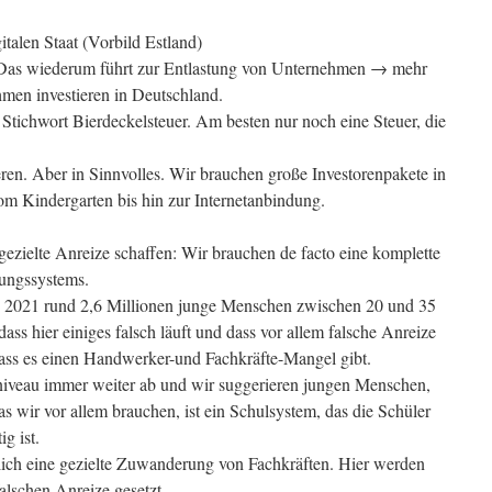
italen Staat (Vorbild Estland)
 Das wiederum führt zur Entlastung von Unternehmen → mehr
en investieren in Deutschland.
Stichwort Bierdeckelsteuer. Am besten nur noch eine Steuer, die
ren. Aber in Sinnvolles. Wir brauchen große Investorenpakete in
Vom Kindergarten bis hin zur Internetanbindung.
gezielte Anreize schaffen: Wir brauchen de facto eine komplette
dungssystems.
en 2021 rund 2,6 Millionen junge Menschen zwischen 20 und 35
ass hier einiges falsch läuft und dass vor allem falsche Anreize
ass es einen Handwerker-und Fachkräfte-Mangel gibt.
gsniveau immer weiter ab und wir suggerieren jungen Menschen,
as wir vor allem brauchen, ist ein Schulsystem, das die Schüler
ig ist.
lich eine gezielte Zuwanderung von Fachkräften. Hier werden
falschen Anreize gesetzt.