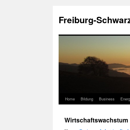
Zum
Inhalt
Freiburg-Schwar
springen
Home
Bildung
Business
Energ
Wirtschaftswachstum