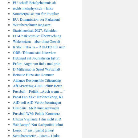
EU schafft Briefgeheimnis ab
rechts metaphysisch – links
Sommerpause: nur für Politiker
EU: Kommission vor Parlament
Wir übernehmen langsam!
Staatshaushalt 2027: Schulden
EU-Chatkontrolle: Überwachung
Widersetzen – aber ohne Gewalt
Kritik: FIFA ja – D NATO EU nein
ÖRR: Tribunal statt Interview
Hetzjagd auf Journalisten Erfurt
Erfurt: Angst vor links und grün
D Mittelmaß in Sport Wirtschaft
Betreute Hitze statt Sommer
Alliance Responsible Citizenship
AfD-Parteitag 4.Juli Erfurt: Beten
Fussball – Politik: „Auch wenn …“
Papst Leo XIV: Drohnenkrieg, KI
AfD soll AfD-Verbot beantragen
Glashaus: ARD unausgewogen
Fussball-WM: Politik Kommerz
Citizen Vigilante: Film nicht in D
Wahlkampf: Nur Sachpolitik lohnt
Louis, 17 ans, lynché à mort
Schulbarometer – Islam – Linke