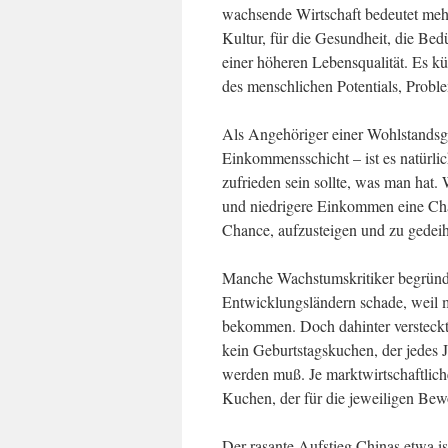
wachsende Wirtschaft bedeutet mehr 
Kultur, für die Gesundheit, die Be
einer höheren Lebensqualität. Es kü
des menschlichen Potentials, Probl
Als Angehöriger einer Wohlstandsges
Einkommensschicht – ist es natürli
zufrieden sein sollte, was man hat.
und niedrigere Einkommen eine Cha
Chance, aufzusteigen und zu gedei
Manche Wachstumskritiker begründe
Entwicklungsländern schade, weil 
bekommen. Doch dahinter versteckt 
kein Geburtstagskuchen, der jedes J
werden muß. Je marktwirtschaftlich
Kuchen, der für die jeweiligen Be
Der rasante Aufstieg Chinas etwa i