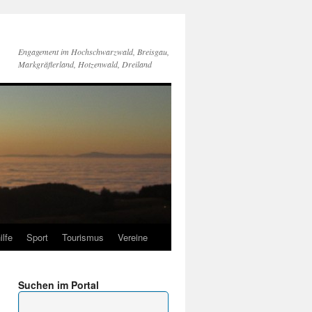
Engagement im Hochschwarzwald, Breisgau,
Markgräflerland, Hotzenwald, Dreiland
ilfe
Sport
Tourismus
Vereine
Suchen im Portal