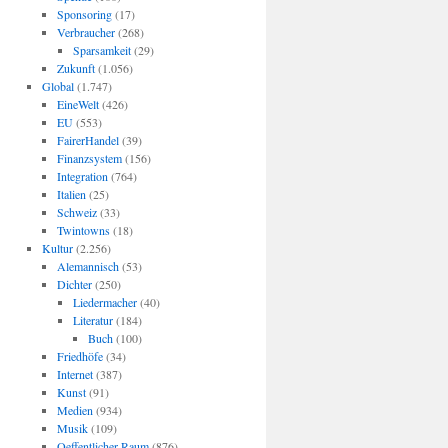
Sponsoring
(17)
Verbraucher
(268)
Sparsamkeit
(29)
Zukunft
(1.056)
Global
(1.747)
EineWelt
(426)
EU
(553)
FairerHandel
(39)
Finanzsystem
(156)
Integration
(764)
Italien
(25)
Schweiz
(33)
Twintowns
(18)
Kultur
(2.256)
Alemannisch
(53)
Dichter
(250)
Liedermacher
(40)
Literatur
(184)
Buch
(100)
Friedhöfe
(34)
Internet
(387)
Kunst
(91)
Medien
(934)
Musik
(109)
Oeffentlicher Raum
(876)