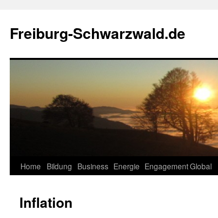
Zum
Inhalt
Freiburg-Schwarzwald.de
springen
Home
Bildung
Business
Energie
Engagement
Global
Inflation