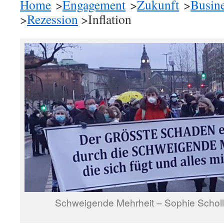
Home
>
Engagement
>
Zukunft
>
Busin
>
Rezession
>Inflation
Schweigende Mehrheit – Sophie Schol