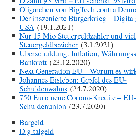
D zahlt 95 Mrd – EU schenkt 26 Mrd
Oligarchen von BigTech contra Demo
Der inszenierte Bürgerkrieg – Digital
USA
(19.1.2021)
Nur 15 Mio Steuergeldzahler und vie
Steuergeldbezieher
(3.1.2021)
Überschuldung: Inflation, Währungss
Bankrott
(23.12.2020)
Next Generation EU – Worum es wirk
Johannes Eisleben: Gipfel des EU-
Schuldenwahns
(24.7.2020)
750 Euro neue Corona-Kredite – EU
Schuldenunion
(23.7.2020)
Bargeld
Digitalgeld