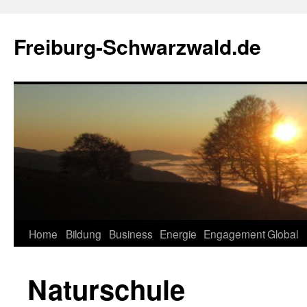
Zum
Inhalt
Freiburg-Schwarzwald.de
springen
Home
Bildung
Business
Energie
Engagement
Global
Naturschule