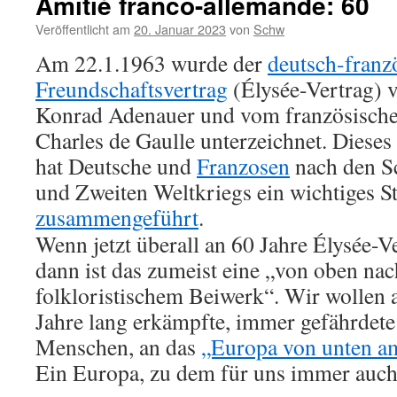
Amitié franco-allemande: 60
Veröffentlicht am
20. Januar 2023
von
Schw
Am 22.1.1963 wurde der
deutsch-franz
Freundschaftsvertrag
(Élysée-Vertrag) 
Konrad Adenauer und vom französischen
Charles de Gaulle unterzeichnet. Dies
hat Deutsche und
Franzosen
nach den Sc
und Zweiten Weltkriegs ein wichtiges S
zusammengeführt
.
Wenn jetzt überall an 60 Jahre Élysée-Ve
dann ist das zumeist eine „von oben na
folkloristischem Beiwerk“. Wir wollen 
Jahre lang erkämpfte, immer gefährdete
Menschen, an das
„Europa von unten a
Ein Europa, zu dem für uns immer auch