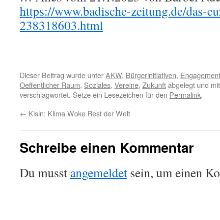
https://www.badische-zeitung.de/das-e
238318603.html
Dieser Beitrag wurde unter
AKW
,
Bürgerinitiativen
,
Engagemen
Oeffentlicher Raum
,
Soziales
,
Vereine
,
Zukunft
abgelegt und mi
verschlagwortet. Setze ein Lesezeichen für den
Permalink
.
←
Kisin: Klima Woke Rest der Welt
Schreibe einen Kommentar
Du musst
angemeldet
sein, um einen K