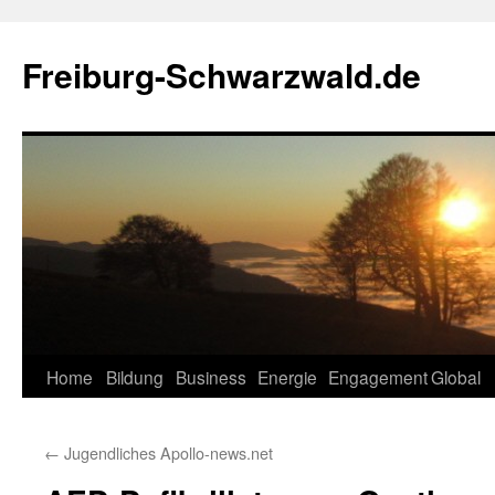
Zum
Inhalt
Freiburg-Schwarzwald.de
springen
Home
Bildung
Business
Energie
Engagement
Global
←
Jugendliches Apollo-news.net