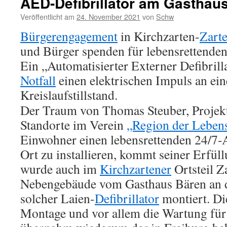
AED-Defibrillator am Gasthau
Veröffentlicht am
24. November 2021
von
Schw
Bürgerengagement
in Kirchzarten-
Zart
und Bürger spenden für lebensrettende
Ein „Automatisierter Externer Defibrill
Notfall
einen elektrischen Impuls an ei
Kreislaufstillstand.
Der Traum von Thomas Steuber, Projekt
Standorte im Verein
„Region der Lebens
Einwohner einen lebensrettenden 24/7-
Ort zu installieren, kommt seiner Erfül
wurde auch im
Kirchzartener
Ortsteil Z
Nebengebäude vom Gasthaus Bären an d
solcher Laien-
Defibrillator
montiert. Di
Montage und vor allem die Wartung für 