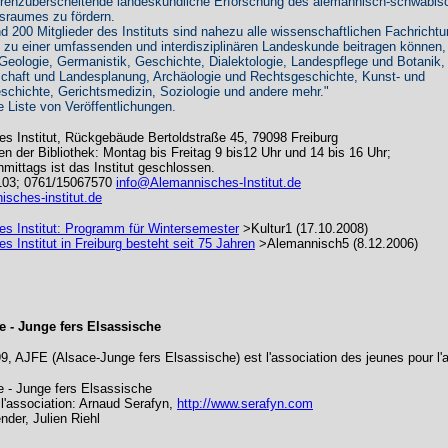
grenzüberscheitende landeskundliche Erforschung des alemannisch-schwäbis
sraumes zu fördern.
nd 200 Mitglieder des Instituts sind nahezu alle wissenschaftlichen Fachricht
ie zu einer umfassenden und interdisziplinären Landeskunde beitragen können,
Geologie, Germanistik, Geschichte, Dialektologie, Landespflege und Botanik,
chaft und Landesplanung, Archäologie und Rechtsgeschichte, Kunst- und
eschichte, Gerichtsmedizin, Soziologie und andere mehr."
 Liste von Veröffentlichungen.
s Institut, Rückgebäude Bertoldstraße 45, 79098 Freiburg
n der Bibliothek: Montag bis Freitag 9 bis12 Uhr und 14 bis 16 Uhr;
mittags ist das Institut geschlossen.
103;
0761/15067570
info@Alemannisches-Institut.de
sches-institut.de
s Institut: Programm für Wintersemester
>Kultur1 (17.10.2008)
 Institut in Freiburg besteht seit 75 Jahren
>Alemannisch5 (8.12.2006)
e - Junge fers Elsassische
9, AJFE (Alsace-Junge fers Elsassische) est l'association des jeunes pour l'a
 - Junge fers Elsassische
l'association:
Arnaud Serafyn,
http://www.serafyn.com
ender,
Julien Riehl