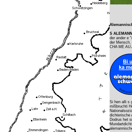
Alemannisch
S ALEMANN
der ander e 
der Mensch, 
CHA ME AU A
Si hen alli s
mißbruchti He
Nationalsozi
dichterische 
Dodrus het s
Mundartdicht
alemannische