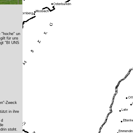
e "hoche" un
ilt für uns
ängt "BI UNS
oden"-Zweck
tzt in ihre
 d
de
rin stoht.