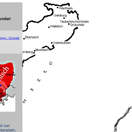
undar
t
trage - Kontakt
il von
tenstein,