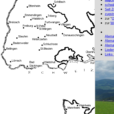
http:
schwä
Sell 
zugstr
zur "
O
zur
We
Alema
Alema
Alema
Liede
Links 