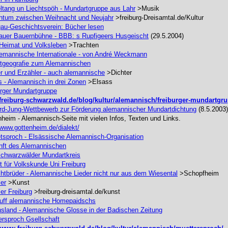
ltang un Liechtspöh - Mundartgruppe aus Lahr
>Musik
htum zwischen Weihnacht und Neujahr
>freiburg-Dreisamtal.de/Kultur
gau-Geschichtsverein: Bücher lesen
nauer Bauernbühne - BBB: s Rupfigeers Husgeischt
(29.5.2004)
Heimat und Volksleben
>Trachten
lemannische Internationale - von André Weckmann
ktgeografie zum Alemannischen
er und Erzähler - auch alemannische
>Dichter
s - Alemannisch in drei Zonen
>Elsass
urger Mundartgruppe
reiburg-schwarzwald.de/blog/kultur/alemannisch/freiburger-mundartgru
rd-Jung-Wettbewerb zur Förderung alemannischer Mundartdichtung
(8.5.2003)
heim - Alemannisch-Seite mit vielen Infos, Texten und Links.
/www.gottenheim.de/dialekt/
tsproch - Elsässische Alemannisch-Organisation
nft des Alemannischen
chwarzwälder Mundartkreis
ut für Volkskunde Uni Freiburg
htbrüder - Alemannische Lieder nicht nur aus dem Wiesental
>Schopfheim
er
>Kunst
er Freiburg
>freiburg-dreisamtal.de/kunst
 uff alemannische Homepaidschs
nsland - Alemannische Glosse in der Badischen Zeitung
ersproch Gsellschaft