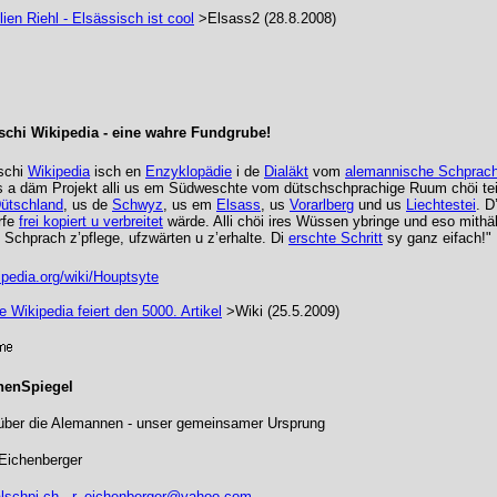
en Riehl - Elsässisch ist cool
>Elsass2 (28.8.2008)
schi Wikipedia - eine wahre Fundgrube!
schi
Wikipedia
isch en
Enzyklopädie
i de
Dialäkt
vom
alemannische Schprac
s a däm Projekt alli us em Südweschte vom dütschschprachige Ruum chöi tei
ütschland
, us de
Schwyz
, us em
Elsass
, us
Vorarlberg
und us
Liechtestei
. D
rfe
frei kopiert u verbreitet
wärde. Alli chöi ires Wüssen ybringe und eso mithäl
 Schprach z’pflege, ufzwärten u z’erhalte. Di
erschte Schritt
sy ganz eifach!"
kipedia.org/wiki/Houptsyte
 Wikipedia feiert den 5000. Artikel
>Wiki (25.5.2009)
nenSpiegel
 über die Alemannen - unser gemeinsamer Ursprung
Eichenberger
lschpi.ch
,
r_eichenberger@yahoo.com