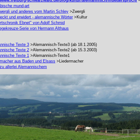
//www.freiburg-schwarzwald.de/blog/kultur/alemannisch/muettersproch/
-
bische mund-art
Zwergli und anderes vom Martin Schley
>Zwergli
eckt und erwidert - alemannische Wörter
>Kultur
rtschronik Ebnet" von Adolf Schmid
gekreuze-Serie von Hermann Althaus
nnische Texte 3
>Alemannisch-Texte3 (ab 18.1.2005)
nnische Texte 2
>Alemannisch-Texte2 (ab 15.3.2003)
nnische Texte 1
>Alemannisch-Texte1
rmacher aus Baden und Elsass
>Liedermacher
zu allerlei Alemannischem