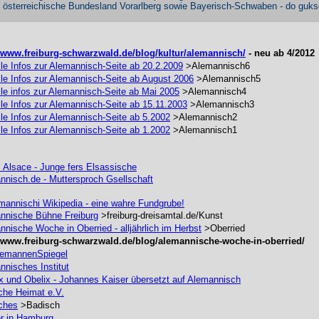
 österreichische Bundesland Vorarlberg sowie Bayerisch-Schwaben - do guks
//www.freiburg-schwarzwald.de/blog/kultur/alemannisch/
- neu ab 4/2012
le Infos zur Alemannisch-Seite ab 20.2.2009
>Alemannisch6
lle Infos zur Alemannisch-Seite ab August 2006
>Alemannisch5
le infos zur Alemannisch-Seite ab Mai 2005
>Alemannisch4
le Infos zur Alemannisch-Seite ab 15.11.2003
>Alemannisch3
le Infos zur Alemannisch-Seite ab 5.2002
>Alemannisch2
le Infos zur Alemannisch-Seite ab 1.2002
>Alemannisch1
:
Alsace - Junge fers Elsassische
nnisch.de - Muttersproch Gsellschaft
emannischi Wikipedia - eine wahre Fundgrube!
nnische Bühne Freiburg
>freiburg-dreisamtal.de/Kunst
nische Woche in Oberried - alljährlich im Herbst
>Oberried
//www.freiburg-schwarzwald.de/blog/alemannische-woche-in-oberried/
lemannenSpiegel
nnisches Institut
ix und Obelix - Johannes Kaiser übersetzt auf Alemannisch
che Heimat e.V.
ches
>Badisch
r in Hamburg