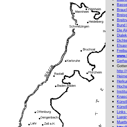
Basse
Brauc
Breis
Breit
Bund 
Die A
Diale
Dicht
Elsas
Freib
www.f
Gerha
Gotten
http:/
Heime
Herku
Hochs
Instit
Knasc
Künstl
Künstl
Links
Luegi
Muett