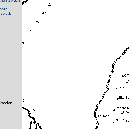
chen Sprach-
ungen
 so z.B.
lsacien.