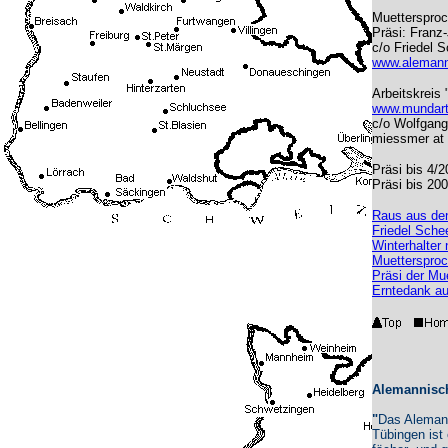
Muettersproc
Präsi: Franz
c/o Friedel S
www.alemann
Arbeitskreis 
www.mundart-
c/o Wolfgang
miessmer at
Präsi bis 4/2
Präsi bis 20
Raus aus de
Friedel Schee
Winterhalter
Muettersproc
Präsi der Mu
Erntedank au
Alemannisch
"
Das Alemann
Tübingen ist