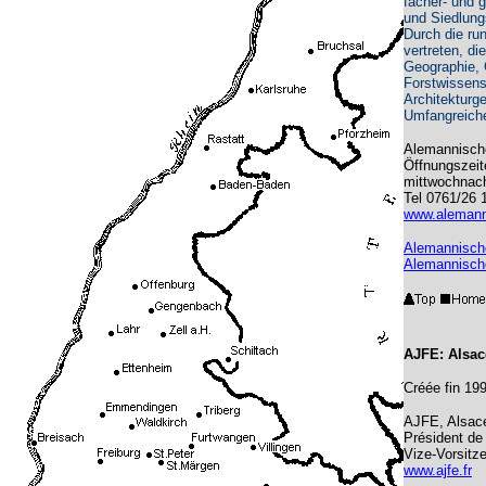
fächer- und 
und Siedlung
Durch die ru
vertreten, d
Geographie, 
Forstwissens
Architekturg
Umfangreiche
Alemannische
Öffnungszeite
mittwochnach
Tel 0761/26 
www.alemanni
Alemannische
Alemannisches
AJFE:
Alsac
Créée fin 199
AJFE, Alsace
Président de 
Vize-Vorsitz
www.ajfe.fr