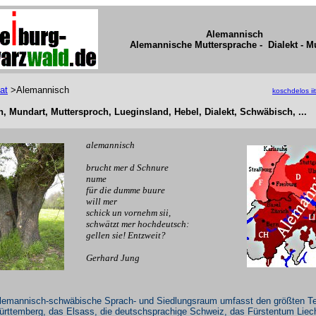
Alemannisch
Alemannische Muttersprache - Dialekt - M
at
>Alemannisch
koschdelos ii
, Mundart, Muttersproch, Lueginsland, Hebel, Dialekt, Schwäbisch, ...
alemannisch
brucht mer d Schnure
nume
für die dumme buure
will mer
schick un vornehm sii,
schwätzt mer hochdeutsch:
gellen sie!
Entzweit?
Gerhard Jung
lemannisch-schwäbische Sprach- und Siedlungsraum umfasst den größten Te
rttemberg, das Elsass, die deutschsprachige Schweiz, das Fürstentum Liech