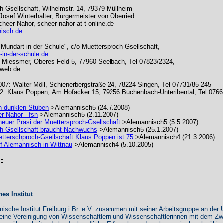
h-Gsellschaft, Wilhelmstr. 14, 79379 Müllheim
-Josef Winterhalter, Bürgermeister von Oberried
cheer-Nahor, scheer-nahor at t-online.de
isch.de
"Mundart in der Schule", c/o Muettersproch-Gsellschaft,
in-der-schule.de
 Miessmer, Oberes Feld 5, 77960 Seelbach, Tel 07823/2324,
 web.de
007: Walter Möll,
Schienerbergstraße 24, 78224 Singen, Tel 07731/85-245
02: Klaus Poppen,
Am Hofacker 15
,
79256 Buchenbach-Unteribental, Tel 076
n dunklen Stuben
>Alemannisch5 (24.7.2008)
r-Nahor - fsn
>Alemannisch5 (2.11.2007)
 neuer Präsi der Muettersproch-Gsellschaft
>Alemannisch5 (5.5.2007)
h-Gsellschaft braucht Nachwuchs
>Alemannisch5 (25.1.2007)
etterschproch-Gsellschaft Klaus Poppen ist 75
>Alemannisch4 (21.3.2006)
f Alemannisch in Wittnau
>Alemannisch4 (5.10.2005)
es Institut
ische Institut Freiburg i.Br. e.V. zusammen mit seiner Arbeitsgruppe an der U
 eine Vereinigung von Wissenschaftlern und Wissenschaftlerinnen mit dem Zw