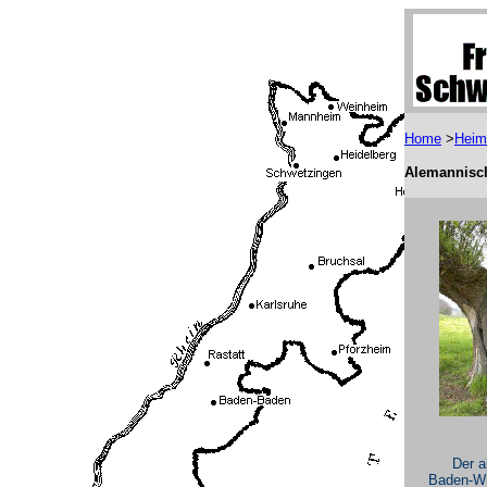
Home
>
Heim
Alemannisch
Der a
Baden-Wü