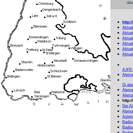
das
http:
Aktuel
Aktue
Aktuel
Aktuel
Aktuel
Aktuel
AJFE
Alema
Di al
Alema
Aleman
http:
Der A
Alema
Aster
Badis
Badis
Badne