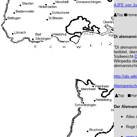
AJFE von Juli
Di alemanni
"Di alemanni
bedütet, das
Südwescht-
D
Wikipedia dö
alemannischi
http://als.wi
Alemannische
Der Aleman
Alles
Rogé 
www.a