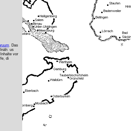
hruum
. Das
lnäh: us
’Inhalte vor
fe, di