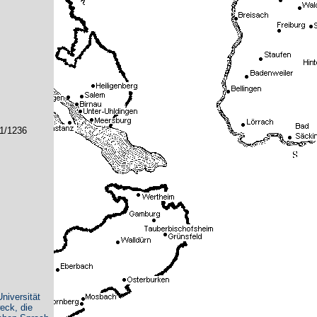
61/1236
niversität
eck, die